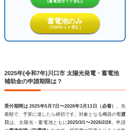
(蓄電池セット含む)
市の
太陽
光発
蓄電池のみ
電・
蓄電
（V2Hセット含む）
池補
助金
につ
いて
よく
ある
質問
2025年(令和7年)川口市 太陽光発電・蓄電池
6
補助金の申請期限は？
川口
市の
太陽
光発
電・
受付期間は 2025年5月7日〜2026年3月13日（必着）
。先
蓄電
着順で、予算に達したら締切です。対象となる機器の
池補
引渡
助金
日
は、太陽光・蓄電池ともに
2025/3/1〜2026/2/28
。申請
をし