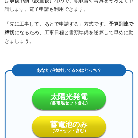
は
事後申請（設置後）
なので、領収書や写真をそろえて申
っか
り受
請します。電子申請も利用できます。
け取
るに
「先に工事して、あとで申請する」方式です。
予算到達で
は
締切
になるため、工事日程と書類準備を逆算して早めに動
きましょう。
太陽光発電
(蓄電池セット含む)
蓄電池のみ
（V2Hセット含む）