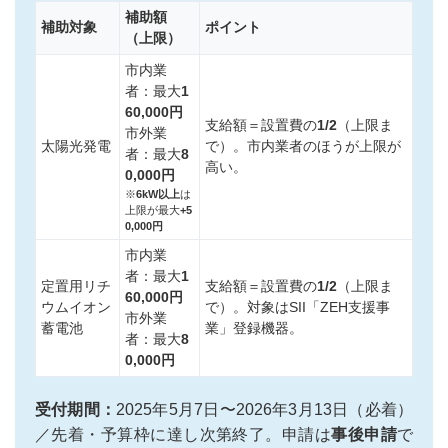
補助額
補助対象
ポイント
（上限）
市内業
者：最大
1
60,000円
支給額＝設置費の
1/2
（上限ま
市外業
太陽光発電
で）。市内業者のほうが上限が
者：最大
8
高い。
0,000円
※
6kW以上
は
上限が最大
+5
0,000円
市内業
者：最大
1
定置用リチ
支給額＝設置費の
1/2
（上限ま
60,000円
ウムイオン
で）。対象はSII「ZEH支援事
市外業
蓄電池
業」登録機器。
者：最大
8
0,000円
受付期間：
2025年5月7日〜2026年3月13日（必着）
／先着・予算枠に達し次第終了。申請は
事後申請
で