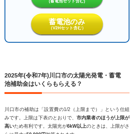
(蓄電池セット含む)
3
2025
蓄電池のみ
年
(令
（V2Hセット含む）
和7
年)
川口
市
太陽
光発
電・
蓄電
2025年(令和7年)川口市の太陽光発電・蓄電
池補
池補助金はいくらもらえる？
助金
の申
請期
限
は？
川口市の補助は「設置費の1/2（上限まで）」という仕組
4
みです。上限は下表のとおりで、
市内業者のほうが上限が
2025
高い
ため有利です。太陽光が
6kW以上
のときは、上限がさ
年