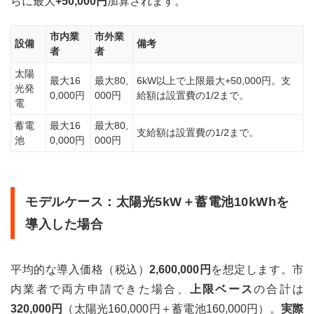
らに最大
+50,000円
加算されます。
(令
和7
年)
市内業
市外業
川口
設備
備考
者
者
市
太陽
太陽
最大16
最大80,
6kW以上で上限最大+50,000円。支
光発
光発
電・
0,000円
000円
給額は設置費の1/2まで。
電
蓄電
池補
蓄電
最大16
最大80,
支給額は設置費の1/2まで。
助金
池
0,000円
000円
の適
用条
件
モデルケース：太陽光5kW＋蓄電池10kWhを
4.1
川口
導入した場合
市：
対象
とな
平均的な導入価格（税込）
2,600,000円
を想定します。市
る住
宅に
内業者で両方申請できた場合、
上限ベース
の合計は
関す
320,000円
（太陽光160,000円＋蓄電池160,000円）。
実際
る条