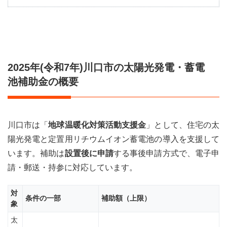
2025
年
(令
和7
年)
川口
2025年(令和7年)川口市の太陽光発電・蓄電
市の
太陽
池補助金の概要
光発
電・
蓄電
池補
川口市は「
助金
地球温暖化対策活動支援金
」として、住宅の太
の概
陽光発電と定置用リチウムイオン蓄電池の導入を支援して
要
います。補助は
設置後に申請
する事後申請方式で、電子申
2
請・郵送・持参に対応しています。
2025
年
(令
対
条件の一部
補助額（上限）
和7
象
年)
川口
太