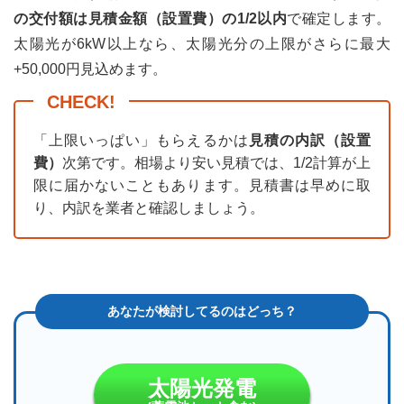
件
の交付額は見積金額（設置費）の1/2以内
で確定します。
太陽光が6kW以上なら、太陽光分の上限がさらに最大
4.2
川口
+50,000円見込めます。
市：
申請
者に
関す
「上限いっぱい」もらえるかは
見積の内訳（設置
る条
費）
次第です。相場より安い見積では、1/2計算が上
件
限に届かないこともあります。見積書は早めに取
4.3
り、内訳を業者と確認しましょう。
川口
市：
設
備・
手続
きに
関す
る条
件
5
太陽光発電
川口