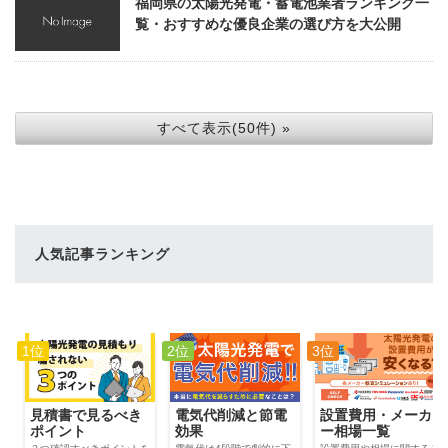
福岡県の太陽光発電・蓄電池業者ランキング一
覧・おすすめな優良企業の選び方を大公開
すべて表示(50件) »
人気記事ランキング
1位
2位
3位
電気代削減と節電
見積書で見るべき
設置費用・メーカ
効果
ポイント
ー相場一覧