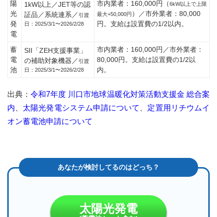
市の
陽
市内業者：160,000円（
1kW以上／JET等の認
6kW以上で上限
太陽
光
）／市外業者：80,000
証品／系統連系／
最大+50,000円
引渡
光発
発
円。支給は設置費の1/2以内。
日：2025/3/1〜2026/2/28
電・
電
蓄電
池補
蓄
市内業者：160,000円／市外業者：
SII「ZEH支援事業」
助金
電
80,000円。支給は設置費の1/2以
の補助対象機器／
引渡
はい
池
内。
日：2025/3/1〜2026/2/28
くら
もら
出典：
え
令和7年度 川口市地球温暖化対策活動支援金 総合案
る？
内
、
太陽光発電システム申請について
、
定置用リチウムイ
オン蓄電池申請について
2.1
モデル
ケー
ス：太
陽光
5kW＋
蓄電池
10kWh
を導入
太陽光発電
した場
合