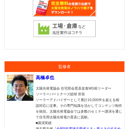
監修者
高橋卓也
太陽光発電協会 住宅部会普及促進WG前リーダー
ソーラーパートナーズ総研 所長
ソーラーアドバイザーとして累計10,000件を超える相
談対応に従事。その専門知識を活かしてコンテンツ制作
を統括。太陽光発電協会では多数のセミナー講演を通じ
て住宅用太陽光発電の普及に貢献。
■講演実績
埼玉県主催『
令和5年度埼玉県省エネ・再エネのすすめ