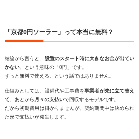
都0
円ソ
ーラ
ー」
って
「京都0円ソーラー」って本当に無料？
本当
に無
料？
2
結論から言うと、
設置のスタート時に大きなお金が出てい
京都0
円ソー
かない
、という意味の「0円」です。
ラーは
ずっと無料で使える、という話ではありません。
どうい
う仕組
みで0
仕組みとしては、設備代や工事費を
事業者が先に立て替え
円提供
て
、あとから
月々の支払い
で回収するモデルです。
できて
いる
だから初期費用は掛かりませんが、契約期間中は決められ
の？
た形で支払いが発生します。
（PPA
とリー
ス）