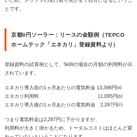
いため、メリットの受け取り先が全て自分になるというこ
0円
とです。
ソー
ラー
は
「太
陽光
京都0円ソーラー：リースの金額例（TEPCO
の最
ホームテック「エネカリ」登録資料より）
初の
ハー
ド
ル」
登録資料の試算例として、5kWの場合の月額の利用料が示
を下
されています。
げて
くれ
る選
エネカリ導入前の1ヵ月あたりの電気料金 13,398円⒜
択肢
エネカリ利用料 11,095円⒝
エネカリ導入後の1ヵ月あたりの電気料金 2,287円⒞
つまり電気料金は2,287円に下がりますが、
利用料が大きく掛かるため、トータルコストはほとんど変
わっていないということになります。