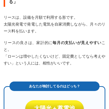
る」
入）
の目
安
リースは、設備を月額で利用する形です。
3.2
京
太陽光発電で発電した電気を自家消費しながら、月々のリ
都0円ソ
ース料を払います。
ーラー：
リースの
金額例
リースの良さは、家計的に
毎月の支払いが見えやすい
こ
（TEPCO
と。
ホームテ
ック「エ
「ローンは増やしたくないけど、固定費としてなら考えや
ネカリ」
すい」という人には、相性がいいです。
登録資料
より）
4
京都
0円
ソー
ラー
では
補助
太陽光＋蓄電池
金が