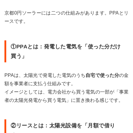
自分
で買
京都0円ソーラーには二つの仕組みがあります。PPAとリ
うの
ースです。
と京
都0
円ソ
ーラ
ーは
①PPAとは：発電した電気を「使った分だけ
どち
買う」
らが
お
得？
PPAは、太陽光で発電した電気のうち
自宅で使った分
の金
3.1
額を事業者に支払う仕組みです。
自分
イメージとしては、電力会社から買う電気の一部が「事業
で購
入し
者の太陽光発電から買う電気」に置き換わる感じです。
て設
置す
る場
合
②リースとは：太陽光設備を「月額で借り
（自
己購