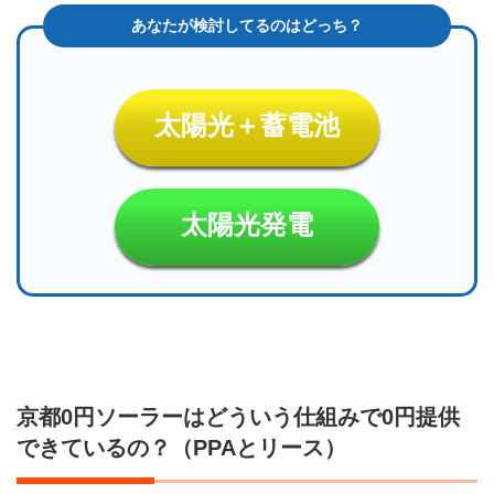
2.1
①PPA
とは：
発電し
た電気
太陽光＋蓄電池
を「使
った分
だけ買
う」
太陽光発電
2.2
②リ
ース
と
は：
太陽
光設
備を
「月
京都0円ソーラーはどういう仕組みで0円提供
額で
借り
できているの？（PPAとリース）
る」
3