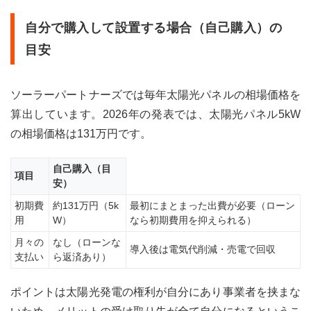
理）
自分で購入して設置する場合（自己購入）の
5.1
京都
目安
0円
ソー
ラー
ソーラーパートナーズでは毎年太陽光パネルの相場価格を
が向
算出しています。2026年の発表では、太陽光パネル5kW
いて
いる
の相場価格は131万円です。
人
5.2
自己購入（目
項目
自己
安）
購入
が向
初期費
約131万円（5k
最初にまとまった出費が必要（ローン
いて
用
W）
なら初期費用を抑えられる）
いる
月々の
なし（ローンな
人
導入後は電気代削減・売電で回収
支払い
ら返済あり）
6
まと
ポイントは太陽光発電の権利が自分にあり事業者を挟まな
め：
京都