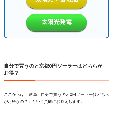
利用
でき
る？
は使
太陽光発電
って
る？
5
京都
0円
ソー
ラー
が向
自分で買うのと京都0円ソーラーはどちらが
いて
いる
お得？
人・
向い
てい
ない
ここからは「結局、自分で買うのと0円ソーラーはどちら
人
（や
がお得なの？」という質問にお答えします。
さし
く整