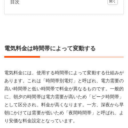
目次
1
電気
料金
は時
間帯
によ
って
電気料金は時間帯によって変動する
変動
する
2
安い
電気料金には、使用する時間帯によって変動する仕組みが
時間
帯を
あります。これは「時間帯別電灯」と呼ばれ、電力需要の
活用
高い時間帯と低い時間帯で料金が異なるものです。一般的
して
電気
に、朝夕の時間帯は電力需要が高いため「ピーク時間帯」
代を
として区分され、料金が高くなります。一方、深夜から早
節約
朝にかけては需要が低いため「夜間時間帯」と呼ばれ、よ
3
り安価な料金設定となっています。
家電
製品