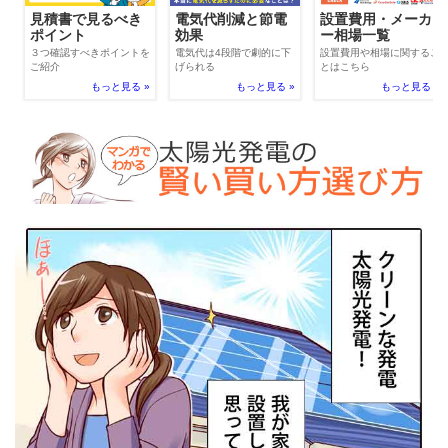
電気代削減と節電
見積書で見るべき
設置費用・メーカ
効果
ポイント
ー相場一覧
電気代は4段階で劇的に下
３つ確認すべきポイントを
設置費用や相場に関するこ
げられる
ご紹介
とはこちら
もっと見る »
もっと見る »
もっと見る »