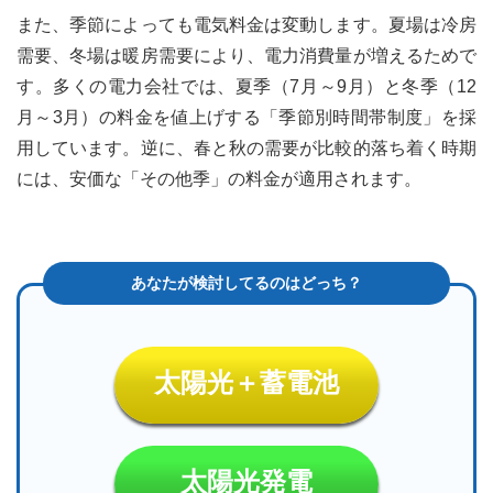
の使
また、季節によっても電気料金は変動します。夏場は冷房
い分
需要、冬場は暖房需要により、電力消費量が増えるためで
けで
大幅
す。多くの電力会社では、夏季（7月～9月）と冬季（12
節約
月～3月）の料金を値上げする「季節別時間帯制度」を採
4
用しています。逆に、春と秋の需要が比較的落ち着く時期
電力
には、安価な「その他季」の料金が適用されます。
自由
化で
選択
肢が
広が
る
5
太陽
光発
太陽光＋蓄電池
電の
活用
でよ
りお
得に
太陽光発電