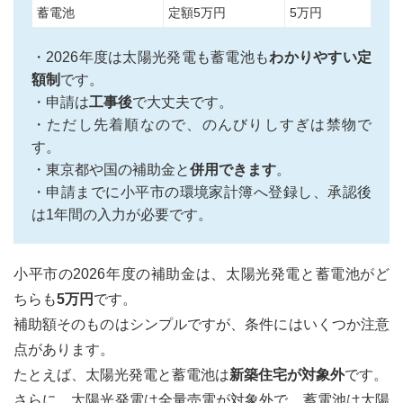
蓄電池
定額5万円
5万円
・2026年度は太陽光発電も蓄電池も
わかりやすい定
額制
です。
・申請は
工事後
で大丈夫です。
・ただし先着順なので、のんびりしすぎは禁物で
す。
・東京都や国の補助金と
併用できます
。
・申請までに小平市の環境家計簿へ登録し、承認後
は1年間の入力が必要です。
小平市の2026年度の補助金は、太陽光発電と蓄電池がど
ちらも
5万円
です。
補助額そのものはシンプルですが、条件にはいくつか注意
点があります。
たとえば、太陽光発電と蓄電池は
新築住宅が対象外
です。
さらに、太陽光発電は全量売電が対象外で、蓄電池は太陽