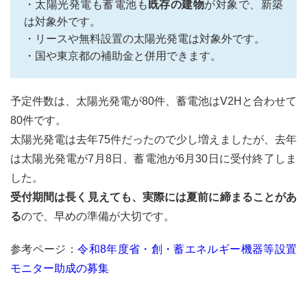
・太陽光発電も蓄電池も
既存の建物
が対象で、新築
電の
補助
は対象外です。
金
・リースや無料設置の太陽光発電は対象外です。
・国や東京都の補助金と併用できます。
2.3
蓄電
池の
補助
予定件数は、太陽光発電が80件、蓄電池はV2Hと合わせて
金
80件です。
3
太陽光発電は去年75件だったので少し増えましたが、去年
2026
は太陽光発電が7月8日、蓄電池が6月30日に受付終了しま
年
(令
した。
和8
受付期間は長く見えても、実際には夏前に締まることがあ
年)
小平
る
ので、早めの準備が大切です。
市太
陽光
参考ページ：
令和8年度省・創・蓄エネルギー機器等設置
発
電・
モニター助成の募集
蓄電
池補
助金