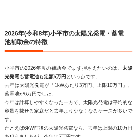
年
(令
和8
年)
小平
2026年(令和8年)小平市の太陽光発電・蓄電
市の
太陽
池補助金の特徴
光発
電・
蓄電
池補
小平市の2026年度の補助金でまず押さえたいのは、
助金
太陽
の特
光発電も蓄電池も定額5万円
という点です。
徴
去年は太陽光発電が「1kWあたり3万円、上限10万円」、
2
蓄電池が6万円でした。
2026
年
今年は計算しやすくなった一方で、太陽光発電は平均的な
(令
容量を載せる家庭だと去年より少なくなるケースが多いで
和8
す。
年)
小平
たとえば6kW前後の太陽光発電なら、去年は上限の10万円
市の
を狙えましたが、今年は5万円です。
太陽