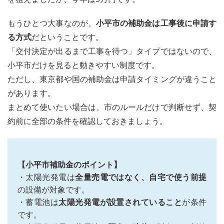
光発
電・
もうひとつ大事なのが、
小平市の補助金は工事後に申請す
蓄電
る方式
だということです。
池補
助金
「交付決定が出るまで工事を待つ」タイプではないので、
はい
小平市だけを見ると動きやすい制度です。
くら
もら
ただし、東京都や国の補助金は申請タイミングが違うこと
え
があります。
る？
まとめて使いたい場合は、市のルールだけで判断せず、契
2.1
平
約前に全部の条件を確認しておきましょう。
均的な設
置容量で
計算（太
陽光
【小平市補助金のポイント】
6kW、蓄
電池
・太陽光発電は
全量売電ではなく、自宅で使う前提
13kWh）
の設備が対象です。
2.2
・蓄電池は
太陽光発電が設置されていること
が条件
太陽
です。
光発