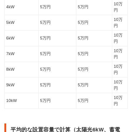
に関
10万
4kW
5万円
5万円
する
円
条件
10万
5kW
5万円
5万円
5
円
小平
市は
10万
6kW
5万円
5万円
太陽
円
光発
10万
電の
7kW
5万円
5万円
円
トラ
ブル
10万
にも
8kW
5万円
5万円
円
注意
を呼
10万
9kW
5万円
5万円
びか
円
けて
いま
10万
10kW
5万円
5万円
す
円
6
小平
市の
平均的な設置容量で計算（太陽光6kW、蓄電
太陽