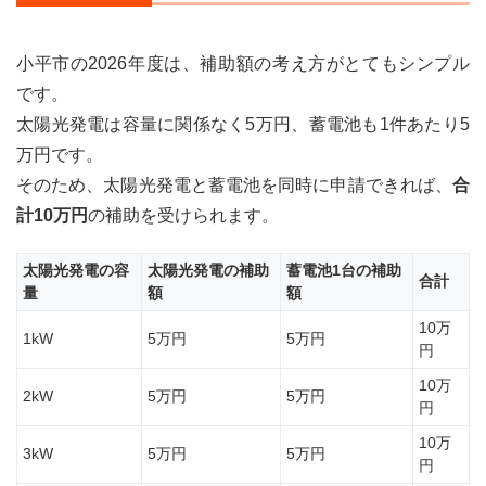
4.1
小平
市：
小平市の2026年度は、補助額の考え方がとてもシンプル
対象
とな
です。
る住
太陽光発電は容量に関係なく5万円、蓄電池も1件あたり5
宅に
関す
万円です。
る条
そのため、太陽光発電と蓄電池を同時に申請できれば、
合
件
計10万円
の補助を受けられます。
4.2
小平
太陽光発電の容
太陽光発電の補助
蓄電池1台の補助
市：
合計
申請
量
額
額
者に
10万
関す
1kW
5万円
5万円
円
る条
件
10万
2kW
5万円
5万円
円
4.3
小平
10万
3kW
市：
5万円
5万円
円
設備