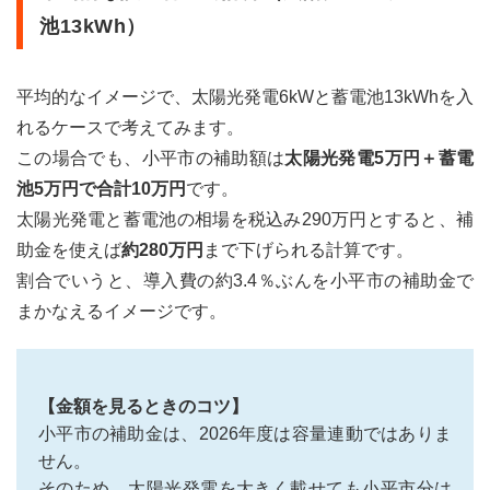
光発
池13kWh）
電・
蓄電
池補
助金
平均的なイメージで、太陽光発電6kWと蓄電池13kWhを入
につ
れるケースで考えてみます。
いて
よく
この場合でも、小平市の補助額は
太陽光発電5万円＋蓄電
ある
池5万円で合計10万円
です。
質問
太陽光発電と蓄電池の相場を税込み290万円とすると、補
7
助金を使えば
約280万円
まで下げられる計算です。
小平
市の
割合でいうと、導入費の約3.4％ぶんを小平市の補助金で
太陽
まかなえるイメージです。
光発
電・
蓄電
池補
助金
【金額を見るときのコツ】
をし
小平市の補助金は、2026年度は容量連動ではありま
っか
せん。
り受
け取
そのため、太陽光発電を大きく載せても小平市分は