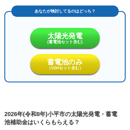
の申
請期
限
は？
4
太陽光発電
2026
年
(蓄電池セット含む)
(令
和8
年)
蓄電池のみ
小平
（V2Hセット含む）
市太
陽光
発
電・
蓄電
池補
助金
の適
2026年(令和8年)小平市の太陽光発電・蓄電
用条
件
池補助金はいくらもらえる？