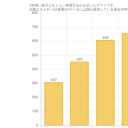
1年間に毎月どれくらい発電するかを示したグラフです。
太陽エネルギー(日射量)のデータには国が提供している過去29