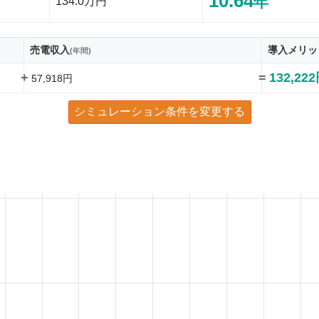
10.64
年
134.0万円
売電収入
導入メリッ
(年間)
+
=
132,22
57,918円
シミュレーション条件を変更する