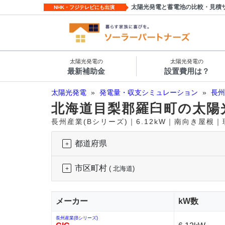
太陽光発電と蓄電池の比較・見積
NHK・フジテレビにも出演
太陽光発電の
太陽光発電の
最新補助金
設置費用は？
太陽光発電
»
発電量・収支シミュレーション
»
長州
北海道目梨郡羅臼町の太陽
長州産業(Bシリーズ)｜6.12kW｜南向き屋根
都道府県
市区町村
( 北海道)
メーカー
kW数
長州産業(Bシリーズ)