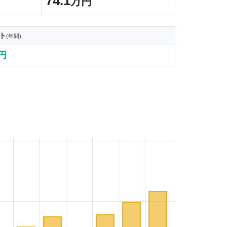
74.1
万円
ト
(年間)
2円