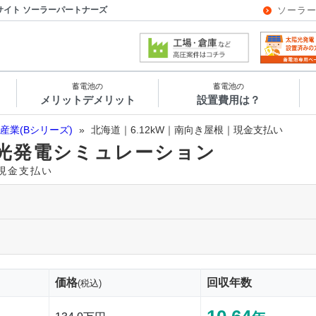
サイト ソーラーパートナーズ
ソーラ
蓄電池の
蓄電池の
メリットデメリット
設置費用は？
産業(Bシリーズ)
»
北海道｜6.12kW｜南向き屋根｜現金支払い
光発電シミュレーション
｜現金支払い
価格
回収年数
(税込)