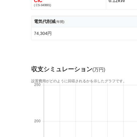
CIC
6.12kW
( CS-340B81)
電気代削減
(年間)
74,304円
収支シミュレーション
(万円)
設置費用がどのように回収されるかを示したグラフです。