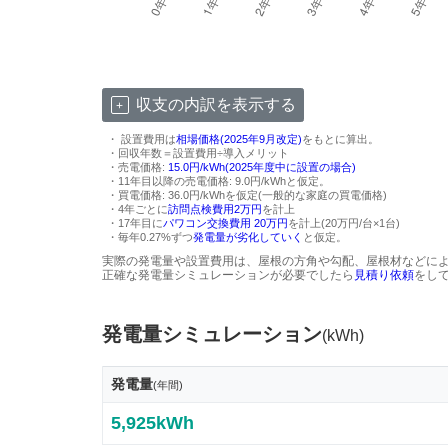
収支の内訳を表示する
・ 設置費用は
相場価格(2025年9月改定)
をもとに算出。
・回収年数＝設置費用÷導入メリット
・売電価格:
15.0円/kWh(2025年度中に設置の場合)
・11年目以降の売電価格: 9.0円/kWhと仮定。
・買電価格: 36.0円/kWhを仮定(一般的な家庭の買電価格)
・4年ごとに
訪問点検費用2万円
を計上
・17年目に
パワコン交換費用 20万円
を計上(20万円/台×1台)
・毎年0.27%ずつ
発電量が劣化していく
と仮定。
実際の発電量や設置費用は、屋根の方角や勾配、屋根材などに
正確な発電量シミュレーションが必要でしたら
見積り依頼
をし
発電量シミュレーション
(kWh)
発電量
(年間)
5,925kWh