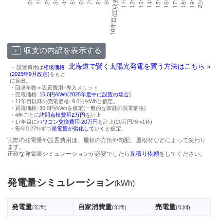
収支の内訳を表示する
北海道で賢く太陽光発電を買う方法はこちら »
・ 設置費用は
相場価格
(2025年9月改定)
をもと
に算出。
・回収年数＝設置費用÷導入メリット
・売電価格:
15.0円/kWh(2025年度中に設置の場合)
・11年目以降の売電価格: 9.0円/kWhと仮定。
・買電価格: 36.0円/kWhを仮定(一般的な家庭の買電価格)
・4年ごとに
訪問点検費用2万円
を計上
・17年目に
パワコン交換費用 20万円
を計上(20万円/台×1台)
・毎年0.27%ずつ
発電量が劣化していく
と仮定。
実際の発電量や設置費用は、屋根の方角や勾配、屋根材などによって変わり
ます。
正確な発電量シミュレーションが必要でしたら
見積り依頼
をしてください。
発電量シミュレーション
(kWh)
発電量
自家消費量
売電量
(年間)
(年間)
(年間)