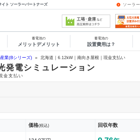
サイト ソーラーパートナーズ
ソーラ
蓄電池の
蓄電池の
メリットデメリット
設置費用は？
産業(Bシリーズ)
»
北海道｜6.12kW｜南向き屋根｜現金支払い
光発電シミュレーション
｜現金支払い
価格
回収年数
(税込)