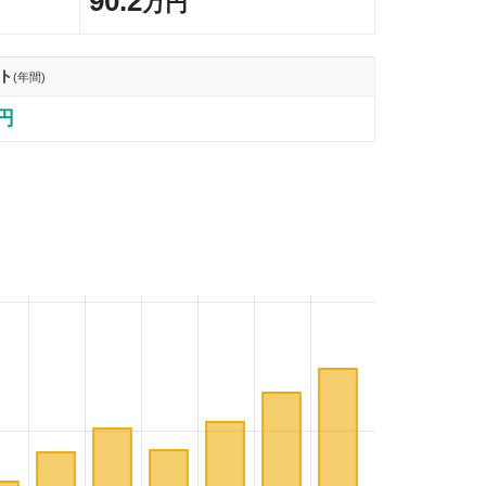
90.2
万円
ト
(年間)
4円