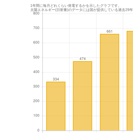
1年間に毎月どれくらい発電するかを示したグラフです。
太陽エネルギー(日射量)のデータには国が提供している過去29