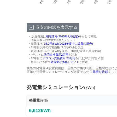
収支の内訳を表示する
・ 設置費用は
相場価格(2025年9月改定)
をもとに算出。
・回収年数＝設置費用÷導入メリット
・売電価格:
15.0円/kWh(2025年度中に設置の場合)
・11年目以降の売電価格: 9.0円/kWhと仮定。
・買電価格: 36.0円/kWhを仮定(一般的な家庭の買電価格)
・4年ごとに
訪問点検費用2万円
を計上
・17年目に
パワコン交換費用 20万円
を計上(20万円/台×1台)
・毎年0.27%ずつ
発電量が劣化していく
と仮定。
実際の発電量や設置費用は、屋根の方角や勾配、屋根材などに
正確な発電量シミュレーションが必要でしたら
見積り依頼
をし
発電量シミュレーション
(kWh)
発電量
(年間)
6,612kWh