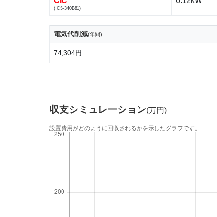
CIC
6.12kW
( CS-340B81)
電気代削減
(年間)
74,304円
収支シミュレーション
(万円)
設置費用がどのように回収されるかを示したグラフです。