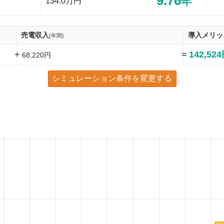
9.76
年
134.0万円
売電収入
導入メリッ
(年間)
+
=
142,52
68,220円
シミュレーション条件を変更する