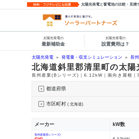
太陽光発電と蓄電池の比較・見積
NHK・フジテレビにも出演
太陽光発電の
太陽光発電の
最新補助金
設置費用は？
太陽光発電
»
発電量・収支シミュレーション
»
長州
北海道斜里郡清里町の太陽
長州産業(Bシリーズ)｜6.12kW｜南向き屋根
都道府県
市区町村
( 北海道)
メーカー
kW数
長州産業(Bシリーズ)