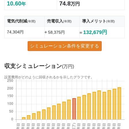
10.60
74.8
年
万円
電気代削減
売電収入
導入メリット
(年間)
(年間)
(年間)
132,679円
74,304円
+
58,375円
=
シミュレーション条件を変更する
収支シミュレーション
(万円)
設置費用がどのように回収されるかを示したグラフです。