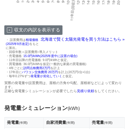
収支の内訳を表示する
北海道で賢く太陽光発電を買う方法はこちら »
・ 設置費用は
相場価格
(2025年9月改定)
をもと
に算出。
・回収年数＝設置費用÷導入メリット
・売電価格:
15.0円/kWh(2025年度中に設置の場合)
・11年目以降の売電価格: 9.0円/kWhと仮定。
・買電価格: 36.0円/kWhを仮定(一般的な家庭の買電価格)
・4年ごとに
訪問点検費用2万円
を計上
・17年目に
パワコン交換費用 20万円
を計上(20万円/台×1台)
・毎年0.27%ずつ
発電量が劣化していく
と仮定。
実際の発電量や設置費用は、屋根の方角や勾配、屋根材などによって変わり
ます。
正確な発電量シミュレーションが必要でしたら
見積り依頼
をしてください。
発電量シミュレーション
(kWh)
発電量
自家消費量
売電量
(年間)
(年間)
(年間)