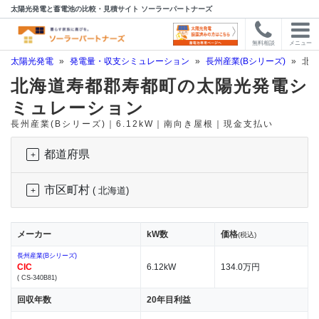
太陽光発電と蓄電池の比較・見積サイト ソーラーパートナーズ
無料相談
メニュー
太陽光発電
»
発電量・収支シミュレーション
»
長州産業(Bシリーズ)
»
北海
北海道寿都郡寿都町の太陽光発電シ
ミュレーション
長州産業(Bシリーズ)｜6.12kW｜南向き屋根｜現金支払い
都道府県
市区町村
( 北海道)
メーカー
kW数
価格
(税込)
長州産業(Bシリーズ)
CIC
6.12kW
134.0万円
( CS-340B81)
回収年数
20年目利益