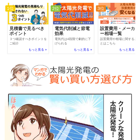
1位
2位
3位
電気代削減と節電
見積書で見るべき
設置費用・メーカ
効果
ポイント
ー相場一覧
電気代は4段階で劇的に下
３つ確認すべきポイントを
設置費用や相場に関するこ
げられる
ご紹介
とはこちら
もっと見る »
もっと見る »
もっと見る »