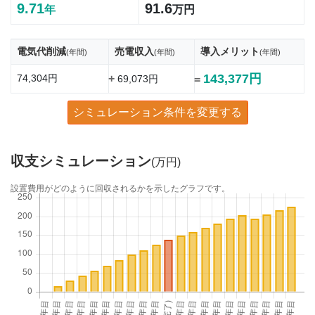
9.71
91.6
年
万円
電気代削減
売電収入
導入メリット
(年間)
(年間)
(年間)
143,377円
74,304円
+
69,073円
=
シミュレーション条件を変更する
収支シミュレーション
(万円)
設置費用がどのように回収されるかを示したグラフです。