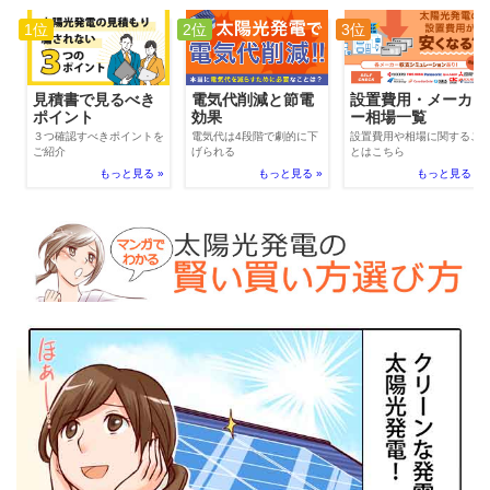
1位
2位
3位
電気代削減と節電
見積書で見るべき
設置費用・メーカ
効果
ポイント
ー相場一覧
電気代は4段階で劇的に下
３つ確認すべきポイントを
設置費用や相場に関するこ
げられる
ご紹介
とはこちら
もっと見る »
もっと見る »
もっと見る »