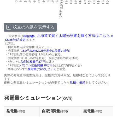
収支の内訳を表示する
北海道で賢く太陽光発電を買う方法はこちら »
・ 設置費用は
相場価格
(2025年9月改定)
をもと
に算出。
・回収年数＝設置費用÷導入メリット
・売電価格:
15.0円/kWh(2025年度中に設置の場合)
・11年目以降の売電価格: 9.0円/kWhと仮定。
・買電価格: 36.0円/kWhを仮定(一般的な家庭の買電価格)
・4年ごとに
訪問点検費用2万円
を計上
・17年目に
パワコン交換費用 20万円
を計上(20万円/台×1台)
・毎年0.27%ずつ
発電量が劣化していく
と仮定。
実際の発電量や設置費用は、屋根の方角や勾配、屋根材などによって変わり
ます。
正確な発電量シミュレーションが必要でしたら
見積り依頼
をしてください。
発電量シミュレーション
(kWh)
発電量
自家消費量
売電量
(年間)
(年間)
(年間)