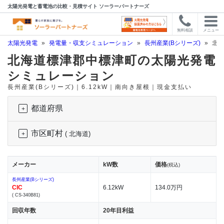
太陽光発電と蓄電池の比較・見積サイト ソーラーパートナーズ
無料相談
メニュー
太陽光発電
»
発電量・収支シミュレーション
»
長州産業(Bシリーズ)
»
北海
北海道標津郡中標津町の太陽光発電
シミュレーション
長州産業(Bシリーズ)｜6.12kW｜南向き屋根｜現金支払い
都道府県
市区町村
( 北海道)
メーカー
kW数
価格
(税込)
長州産業(Bシリーズ)
CIC
6.12kW
134.0万円
( CS-340B81)
回収年数
20年目利益