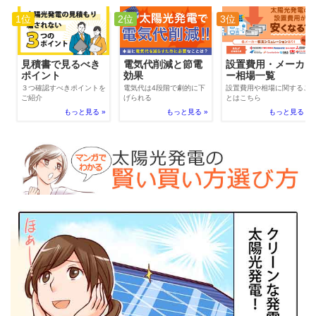
1位
2位
3位
電気代削減と節電
見積書で見るべき
設置費用・メーカ
効果
ポイント
ー相場一覧
電気代は4段階で劇的に下
３つ確認すべきポイントを
設置費用や相場に関するこ
げられる
ご紹介
とはこちら
もっと見る »
もっと見る »
もっと見る »