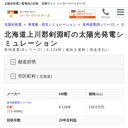
太陽光発電と蓄電池の比較・見積サイト ソーラーパートナーズ
無料相談
メニュー
太陽光発電
»
発電量・収支シミュレーション
»
長州産業(Bシリーズ)
»
北海
北海道上川郡剣淵町の太陽光発電シ
ミュレーション
長州産業(Bシリーズ)｜6.12kW｜南向き屋根｜現金支払い
都道府県
市区町村
( 北海道)
メーカー
kW数
価格
(税込)
長州産業(Bシリーズ)
CIC
6.12kW
134.0万円
( CS-340B81)
回収年数
20年目利益