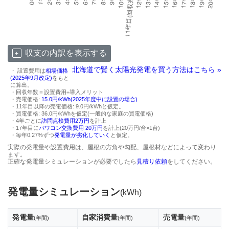
収支の内訳を表示する
北海道で賢く太陽光発電を買う方法はこちら »
・ 設置費用は
相場価格
(2025年9月改定)
をもと
に算出。
・回収年数＝設置費用÷導入メリット
・売電価格:
15.0円/kWh(2025年度中に設置の場合)
・11年目以降の売電価格: 9.0円/kWhと仮定。
・買電価格: 36.0円/kWhを仮定(一般的な家庭の買電価格)
・4年ごとに
訪問点検費用2万円
を計上
・17年目に
パワコン交換費用 20万円
を計上(20万円/台×1台)
・毎年0.27%ずつ
発電量が劣化していく
と仮定。
実際の発電量や設置費用は、屋根の方角や勾配、屋根材などによって変わり
ます。
正確な発電量シミュレーションが必要でしたら
見積り依頼
をしてください。
発電量シミュレーション
(kWh)
発電量
自家消費量
売電量
(年間)
(年間)
(年間)