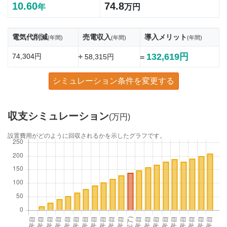
10.60
74.8
年
万円
電気代削減
売電収入
導入メリット
(年間)
(年間)
(年間)
132,619円
74,304円
+
58,315円
=
シミュレーション条件を変更する
収支シミュレーション
(万円)
設置費用がどのように回収されるかを示したグラフです。