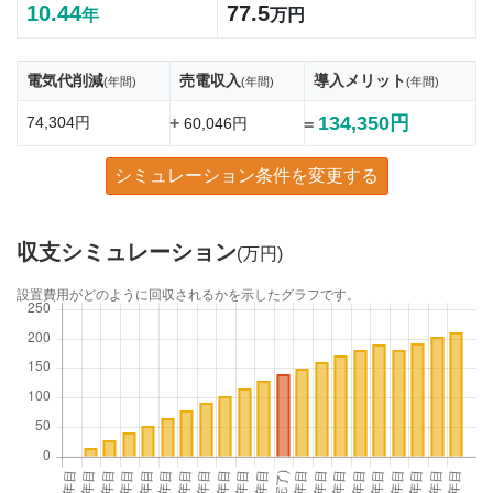
10.44
77.5
年
万円
電気代削減
売電収入
導入メリット
(年間)
(年間)
(年間)
134,350円
74,304円
+
60,046円
=
シミュレーション条件を変更する
収支シミュレーション
(万円)
設置費用がどのように回収されるかを示したグラフです。