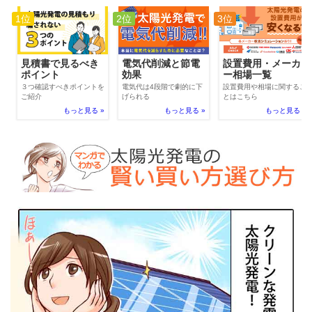
1位
2位
3位
電気代削減と節電
見積書で見るべき
設置費用・メーカ
効果
ポイント
ー相場一覧
電気代は4段階で劇的に下
３つ確認すべきポイントを
設置費用や相場に関するこ
げられる
ご紹介
とはこちら
もっと見る »
もっと見る »
もっと見る »