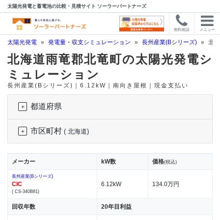
太陽光発電と蓄電池の比較・見積サイト ソーラーパートナーズ
無料相談
メニュー
太陽光発電
»
発電量・収支シミュレーション
»
長州産業(Bシリーズ)
»
北海
北海道雨竜郡北竜町の太陽光発電シ
ミュレーション
長州産業(Bシリーズ)｜6.12kW｜南向き屋根｜現金支払い
都道府県
市区町村
( 北海道)
メーカー
kW数
価格
(税込)
長州産業(Bシリーズ)
CIC
6.12kW
134.0万円
( CS-340B81)
回収年数
20年目利益