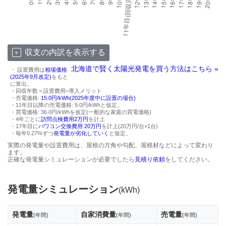
収支の内訳を表示する
北海道で賢く太陽光発電を買う方法はこちら »
・ 設置費用は
相場価格
(2025年9月改定)
をもと
に算出。
・回収年数＝設置費用÷導入メリット
・売電価格:
15.0円/kWh(2025年度中に設置の場合)
・11年目以降の売電価格: 9.0円/kWhと仮定。
・買電価格: 36.0円/kWhを仮定(一般的な家庭の買電価格)
・4年ごとに
訪問点検費用2万円
を計上
・17年目に
パワコン交換費用 20万円
を計上(20万円/台×1台)
・毎年0.27%ずつ
発電量が劣化していく
と仮定。
実際の発電量や設置費用は、屋根の方角や勾配、屋根材などによって変わり
ます。
正確な発電量シミュレーションが必要でしたら
見積り依頼
をしてください。
発電量シミュレーション
(kWh)
発電量
自家消費量
売電量
(年間)
(年間)
(年間)