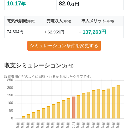
10.17
82.0
年
万円
電気代削減
売電収入
導入メリット
(年間)
(年間)
(年間)
137,263円
74,304円
+
62,959円
=
シミュレーション条件を変更する
収支シミュレーション
(万円)
設置費用がどのように回収されるかを示したグラフです。