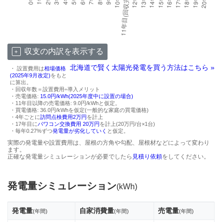
収支の内訳を表示する
北海道で賢く太陽光発電を買う方法はこちら »
・ 設置費用は
相場価格
(2025年9月改定)
をもと
に算出。
・回収年数＝設置費用÷導入メリット
・売電価格:
15.0円/kWh(2025年度中に設置の場合)
・11年目以降の売電価格: 9.0円/kWhと仮定。
・買電価格: 36.0円/kWhを仮定(一般的な家庭の買電価格)
・4年ごとに
訪問点検費用2万円
を計上
・17年目に
パワコン交換費用 20万円
を計上(20万円/台×1台)
・毎年0.27%ずつ
発電量が劣化していく
と仮定。
実際の発電量や設置費用は、屋根の方角や勾配、屋根材などによって変わり
ます。
正確な発電量シミュレーションが必要でしたら
見積り依頼
をしてください。
発電量シミュレーション
(kWh)
発電量
自家消費量
売電量
(年間)
(年間)
(年間)