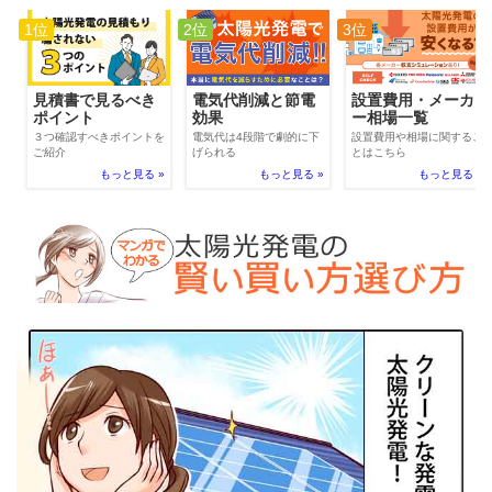
1位
2位
3位
電気代削減と節電
見積書で見るべき
設置費用・メーカ
効果
ポイント
ー相場一覧
電気代は4段階で劇的に下
３つ確認すべきポイントを
設置費用や相場に関するこ
げられる
ご紹介
とはこちら
もっと見る »
もっと見る »
もっと見る »