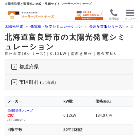
太陽光発電と蓄電池の比較・見積サイト ソーラーパートナーズ
無料相談
メニュー
太陽光発電
»
発電量・収支シミュレーション
»
長州産業(Bシリーズ)
»
北海
北海道富良野市の太陽光発電シミ
ュレーション
長州産業(Bシリーズ)｜6.12kW｜南向き屋根｜現金支払い
都道府県
市区町村
( 北海道)
メーカー
kW数
価格
(税込)
長州産業(Bシリーズ)
CIC
6.12kW
134.0万円
( CS-340B81)
回収年数
20年目利益