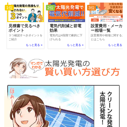
1位
2位
3位
電気代削減と節電
見積書で見るべき
設置費用・メーカ
効果
ポイント
ー相場一覧
電気代は4段階で劇的に下
３つ確認すべきポイントを
設置費用や相場に関するこ
げられる
ご紹介
とはこちら
もっと見る »
もっと見る »
もっと見る »