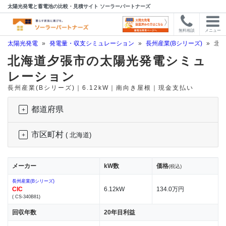
太陽光発電と蓄電池の比較・見積サイト ソーラーパートナーズ
無料相談
メニュー
太陽光発電
»
発電量・収支シミュレーション
»
長州産業(Bシリーズ)
»
北海
北海道夕張市の太陽光発電シミュ
レーション
長州産業(Bシリーズ)｜6.12kW｜南向き屋根｜現金支払い
都道府県
市区町村
( 北海道)
メーカー
kW数
価格
(税込)
長州産業(Bシリーズ)
CIC
6.12kW
134.0万円
( CS-340B81)
回収年数
20年目利益