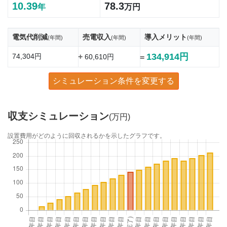
10.39
78.3
年
万円
電気代削減
売電収入
導入メリット
(年間)
(年間)
(年間)
134,914円
74,304円
+
60,610円
=
シミュレーション条件を変更する
収支シミュレーション
(万円)
設置費用がどのように回収されるかを示したグラフです。