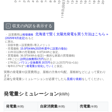
収支の内訳を表示する
北海道で賢く太陽光発電を買う方法はこちら »
・ 設置費用は
相場価格
(2025年9月改定)
をもと
に算出。
・回収年数＝設置費用÷導入メリット
・売電価格:
15.0円/kWh(2025年度中に設置の場合)
・11年目以降の売電価格: 9.0円/kWhと仮定。
・買電価格: 36.0円/kWhを仮定(一般的な家庭の買電価格)
・4年ごとに
訪問点検費用2万円
を計上
・17年目に
パワコン交換費用 20万円
を計上(20万円/台×1台)
・毎年0.27%ずつ
発電量が劣化していく
と仮定。
実際の発電量や設置費用は、屋根の方角や勾配、屋根材などによって変わり
ます。
正確な発電量シミュレーションが必要でしたら
見積り依頼
をしてください。
発電量シミュレーション
(kWh)
発電量
自家消費量
売電量
(年間)
(年間)
(年間)