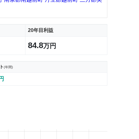
20年目利益
84.8
万円
ト
(年間)
6円