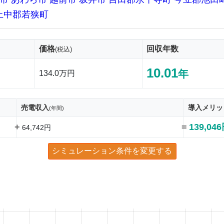
上中郡若狭町
価格
回収年数
(税込)
10.01
年
134.0万円
売電収入
導入メリッ
(年間)
+
=
139,04
64,742円
シミュレーション条件を変更する