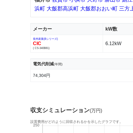
浜町
大飯郡高浜町
大飯郡おおい町
三方
メーカー
kW数
長州産業(Bシリーズ)
CIC
6.12kW
( CS-340B81)
電気代削減
(年間)
74,304円
収支シミュレーション
(万円)
設置費用がどのように回収されるかを示したグラフです。