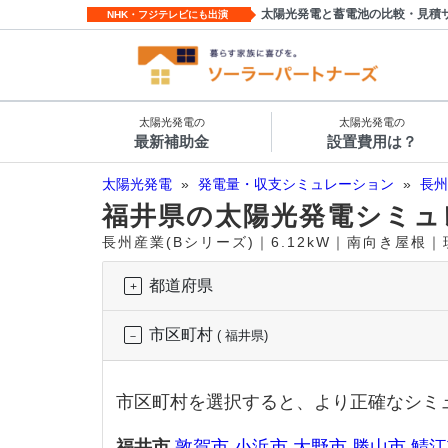
太陽光発電と蓄電池の比較・見積
NHK・フジテレビにも出演
太陽光発電の
太陽光発電の
最新補助金
設置費用は？
太陽光発電
»
発電量・収支シミュレーション
»
長州
福井県の太陽光発電シミュ
長州産業(Bシリーズ)｜6.12kW｜南向き屋根
都道府県
市区町村
( 福井県)
市区町村を選択すると、より正確なシミ
福井市
敦賀市
小浜市
大野市
勝山市
鯖江