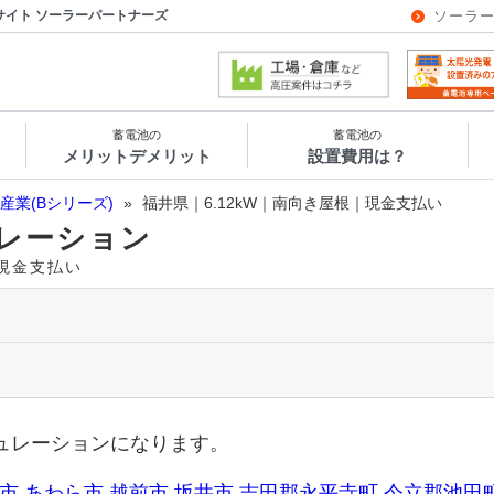
サイト ソーラーパートナーズ
ソーラ
蓄電池の
蓄電池の
メリットデメリット
設置費用は？
産業(Bシリーズ)
»
福井県｜6.12kW｜南向き屋根｜現金支払い
レーション
｜現金支払い
ュレーションになります。
市
あわら市
越前市
坂井市
吉田郡永平寺町
今立郡池田