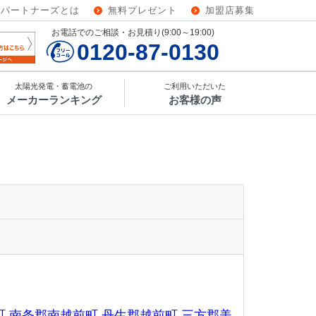
ーパートナーズとは
無料プレゼント
加盟店募集
お電話でのご相談・お見積り(9:00～19:00)
0120-87-0130
太陽光発電・蓄電池の
ご利用いただいた
メーカーランキング
お客様の声
町
南条郡南越前町
丹生郡越前町
三方郡美