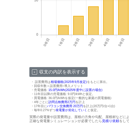
収支の内訳を表示する
・ 設置費用は
相場価格(2025年9月改定)
をもとに算出。
・回収年数＝設置費用÷導入メリット
・売電価格:
15.0円/kWh(2025年度中に設置の場合)
・11年目以降の売電価格: 9.0円/kWhと仮定。
・買電価格: 36.0円/kWhを仮定(一般的な家庭の買電価格)
・4年ごとに
訪問点検費用2万円
を計上
・17年目に
パワコン交換費用 20万円
を計上(20万円/台×1台)
・毎年0.27%ずつ
発電量が劣化していく
と仮定。
実際の発電量や設置費用は、屋根の方角や勾配、屋根材などに
正確な発電量シミュレーションが必要でしたら
見積り依頼
をし