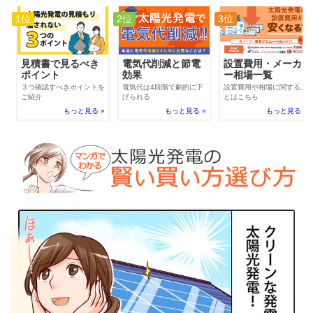
1位
2位
3位
電気代削減と節電
見積書で見るべき
設置費用・メーカ
効果
ポイント
ー相場一覧
電気代は4段階で劇的に下
３つ確認すべきポイントを
設置費用や相場に関するこ
げられる
ご紹介
とはこちら
もっと見る »
もっと見る »
もっと見る »