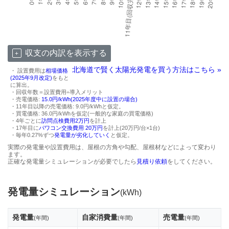
収支の内訳を表示する
北海道で賢く太陽光発電を買う方法はこちら »
・ 設置費用は
相場価格
(2025年9月改定)
をもと
に算出。
・回収年数＝設置費用÷導入メリット
・売電価格:
15.0円/kWh(2025年度中に設置の場合)
・11年目以降の売電価格: 9.0円/kWhと仮定。
・買電価格: 36.0円/kWhを仮定(一般的な家庭の買電価格)
・4年ごとに
訪問点検費用2万円
を計上
・17年目に
パワコン交換費用 20万円
を計上(20万円/台×1台)
・毎年0.27%ずつ
発電量が劣化していく
と仮定。
実際の発電量や設置費用は、屋根の方角や勾配、屋根材などによって変わり
ます。
正確な発電量シミュレーションが必要でしたら
見積り依頼
をしてください。
発電量シミュレーション
(kWh)
発電量
自家消費量
売電量
(年間)
(年間)
(年間)