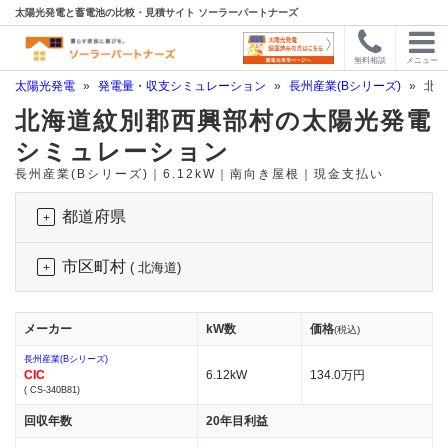
太陽光発電と蓄電池の比較・見積サイト ソーラーパートナーズ
無料相談
メニュー
太陽光発電
»
発電量・収支シミュレーション
»
長州産業(Bシリーズ)
»
北海
北海道紋別郡西興部村の太陽光発電
シミュレーション
長州産業(Bシリーズ)｜6.12kW｜南向き屋根｜現金支払い
都道府県
市区町村
( 北海道)
メーカー
kW数
価格
(税込)
長州産業(Bシリーズ)
CIC
6.12kW
134.0万円
( CS-340B81)
回収年数
20年目利益