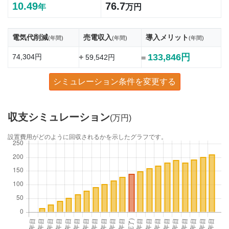
10.49
76.7
年
万円
電気代削減
売電収入
導入メリット
(年間)
(年間)
(年間)
133,846円
74,304円
+
59,542円
=
シミュレーション条件を変更する
収支シミュレーション
(万円)
設置費用がどのように回収されるかを示したグラフです。