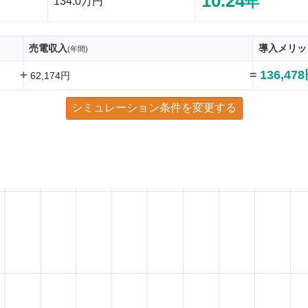
10.24
年
134.0万円
売電収入
導入メリッ
(年間)
+
=
136,47
62,174円
シミュレーション条件を変更する