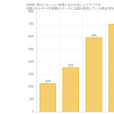
1年間に毎月どれくらい発電するかを示したグラフです。
太陽エネルギー(日射量)のデータには国が提供している過去29