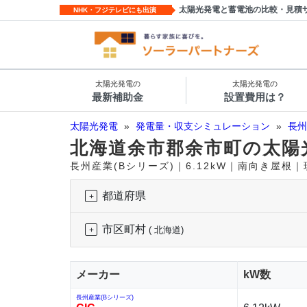
太陽光発電と蓄電池の比較・見積
NHK・フジテレビにも出演
太陽光発電の
太陽光発電の
最新補助金
設置費用は？
太陽光発電
»
発電量・収支シミュレーション
»
長州
北海道余市郡余市町の太陽
長州産業(Bシリーズ)｜6.12kW｜南向き屋根
都道府県
市区町村
( 北海道)
メーカー
kW数
長州産業(Bシリーズ)