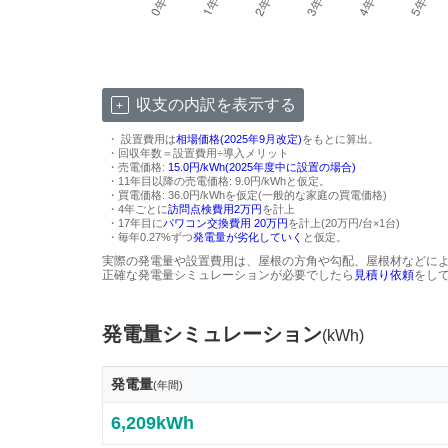
収支の内訳を表示する
・ 設置費用は
相場価格(2025年9月改定)
をもとに算出。
・回収年数＝設置費用÷導入メリット
・売電価格:
15.0円/kWh(2025年度中に設置の場合)
・11年目以降の売電価格: 9.0円/kWhと仮定。
・買電価格: 36.0円/kWhを仮定(一般的な家庭の買電価格)
・4年ごとに
訪問点検費用2万円
を計上
・17年目に
パワコン交換費用 20万円
を計上(20万円/台×1台)
・毎年0.27%ずつ
発電量が劣化していく
と仮定。
実際の発電量や設置費用は、屋根の方角や勾配、屋根材などに
正確な発電量シミュレーションが必要でしたら
見積り依頼
をし
発電量シミュレーション
(kWh)
発電量
(年間)
6,209kWh