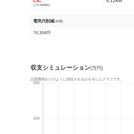
CIC
6.12kW
( CS-340B81)
電気代削減
(年間)
74,304円
収支シミュレーション
(万円)
設置費用がどのように回収されるかを示したグラフです。