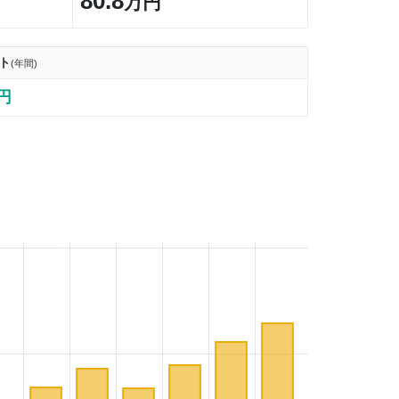
80.8
万円
ト
(年間)
8円