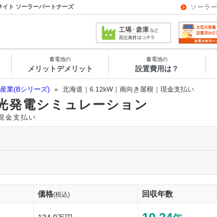
サイト ソーラーパートナーズ
ソーラ
蓄電池の
蓄電池の
メリットデメリット
設置費用は？
産業(Bシリーズ)
»
北海道｜6.12kW｜南向き屋根｜現金支払い
光発電シミュレーション
｜現金支払い
価格
回収年数
(税込)