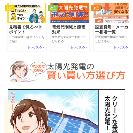
1位
2位
3位
電気代削減と節電
見積書で見るべき
設置費用・メーカ
効果
ポイント
ー相場一覧
電気代は4段階で劇的に下
３つ確認すべきポイントを
設置費用や相場に関するこ
げられる
ご紹介
とはこちら
もっと見る »
もっと見る »
もっと見る »