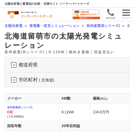
太陽光発電と蓄電池の比較・見積サイト ソーラーパートナーズ
無料相談
メニュー
太陽光発電
»
発電量・収支シミュレーション
»
長州産業(Bシリーズ)
»
北海
北海道留萌市の太陽光発電シミュ
レーション
長州産業(Bシリーズ)｜6.12kW｜南向き屋根｜現金支払い
都道府県
市区町村
( 北海道)
メーカー
kW数
価格
(税込)
長州産業(Bシリーズ)
CIC
6.12kW
134.0万円
( CS-340B81)
回収年数
20年目利益