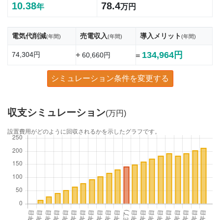
10.38
78.4
年
万円
電気代削減
売電収入
導入メリット
(年間)
(年間)
(年間)
134,964円
74,304円
+
60,660円
=
シミュレーション条件を変更する
収支シミュレーション
(万円)
設置費用がどのように回収されるかを示したグラフです。