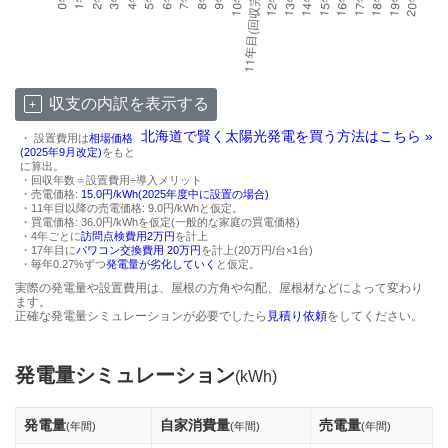
収支の内訳を表示する
北海道で賢く太陽光発電を買う方法はこちら »
・ 設置費用は
相場価格
(2025年9月改定)
をもと
に算出。
・回収年数＝設置費用÷導入メリット
・売電価格:
15.0円/kWh(2025年度中に設置の場合)
・11年目以降の売電価格: 9.0円/kWhと仮定。
・買電価格: 36.0円/kWhを仮定(一般的な家庭の買電価格)
・4年ごとに
訪問点検費用2万円
を計上
・17年目に
パワコン交換費用 20万円
を計上(20万円/台×1台)
・毎年0.27%ずつ
発電量が劣化していく
と仮定。
実際の発電量や設置費用は、屋根の方角や勾配、屋根材などによって変わり
ます。
正確な発電量シミュレーションが必要でしたら
見積り依頼
をしてください。
発電量シミュレーション
(kWh)
発電量
自家消費量
売電量
(年間)
(年間)
(年間)