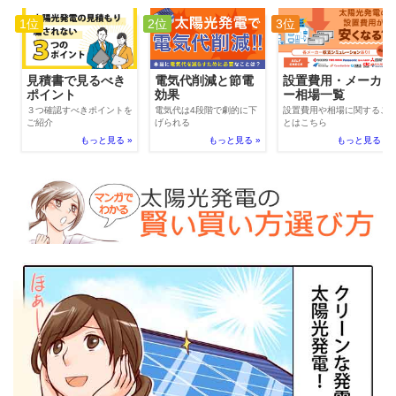
1位
2位
3位
電気代削減と節電
見積書で見るべき
設置費用・メーカ
効果
ポイント
ー相場一覧
電気代は4段階で劇的に下
３つ確認すべきポイントを
設置費用や相場に関するこ
げられる
ご紹介
とはこちら
もっと見る »
もっと見る »
もっと見る »