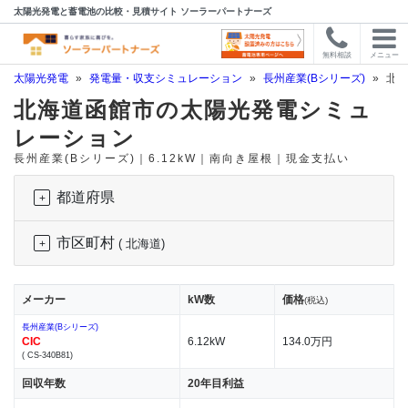
太陽光発電と蓄電池の比較・見積サイト ソーラーパートナーズ
無料相談
メニュー
太陽光発電
»
発電量・収支シミュレーション
»
長州産業(Bシリーズ)
»
北海
北海道函館市の太陽光発電シミュ
レーション
長州産業(Bシリーズ)｜6.12kW｜南向き屋根｜現金支払い
都道府県
市区町村
( 北海道)
メーカー
kW数
価格
(税込)
長州産業(Bシリーズ)
CIC
6.12kW
134.0万円
( CS-340B81)
回収年数
20年目利益