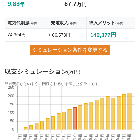
9.88
87.7
年
万円
電気代削減
売電収入
導入メリット
(年間)
(年間)
(年間)
140,877円
74,304円
+
66,573円
=
シミュレーション条件を変更する
収支シミュレーション
(万円)
設置費用がどのように回収されるかを示したグラフです。