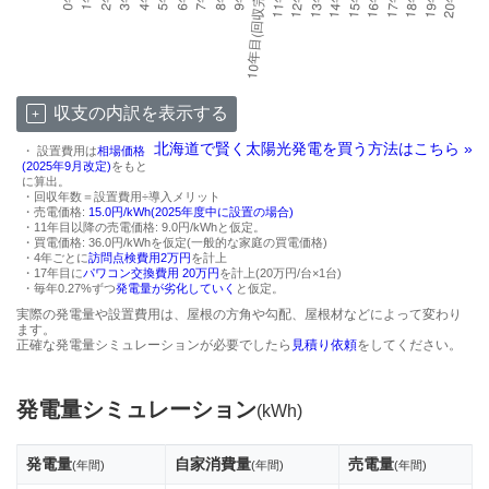
収支の内訳を表示する
北海道で賢く太陽光発電を買う方法はこちら »
・ 設置費用は
相場価格
(2025年9月改定)
をもと
に算出。
・回収年数＝設置費用÷導入メリット
・売電価格:
15.0円/kWh(2025年度中に設置の場合)
・11年目以降の売電価格: 9.0円/kWhと仮定。
・買電価格: 36.0円/kWhを仮定(一般的な家庭の買電価格)
・4年ごとに
訪問点検費用2万円
を計上
・17年目に
パワコン交換費用 20万円
を計上(20万円/台×1台)
・毎年0.27%ずつ
発電量が劣化していく
と仮定。
実際の発電量や設置費用は、屋根の方角や勾配、屋根材などによって変わり
ます。
正確な発電量シミュレーションが必要でしたら
見積り依頼
をしてください。
発電量シミュレーション
(kWh)
発電量
自家消費量
売電量
(年間)
(年間)
(年間)