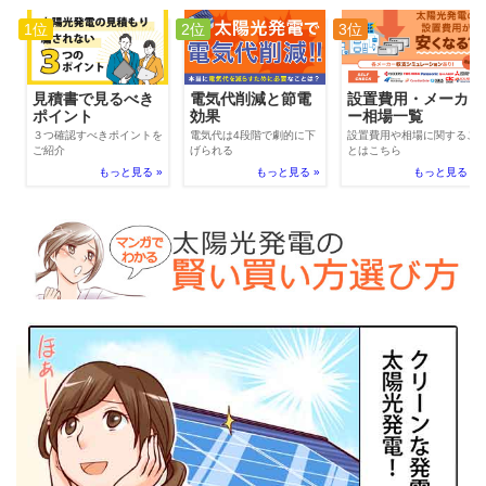
1位
2位
3位
電気代削減と節電
見積書で見るべき
設置費用・メーカ
効果
ポイント
ー相場一覧
電気代は4段階で劇的に下
３つ確認すべきポイントを
設置費用や相場に関するこ
げられる
ご紹介
とはこちら
もっと見る »
もっと見る »
もっと見る »