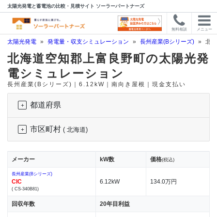
太陽光発電と蓄電池の比較・見積サイト ソーラーパートナーズ
無料相談
メニュー
太陽光発電
»
発電量・収支シミュレーション
»
長州産業(Bシリーズ)
»
北海
北海道空知郡上富良野町の太陽光発
電シミュレーション
長州産業(Bシリーズ)｜6.12kW｜南向き屋根｜現金支払い
都道府県
市区町村
( 北海道)
メーカー
kW数
価格
(税込)
長州産業(Bシリーズ)
CIC
6.12kW
134.0万円
( CS-340B81)
回収年数
20年目利益