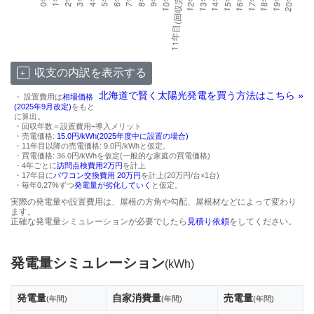
収支の内訳を表示する
北海道で賢く太陽光発電を買う方法はこちら »
・ 設置費用は
相場価格
(2025年9月改定)
をもと
に算出。
・回収年数＝設置費用÷導入メリット
・売電価格:
15.0円/kWh(2025年度中に設置の場合)
・11年目以降の売電価格: 9.0円/kWhと仮定。
・買電価格: 36.0円/kWhを仮定(一般的な家庭の買電価格)
・4年ごとに
訪問点検費用2万円
を計上
・17年目に
パワコン交換費用 20万円
を計上(20万円/台×1台)
・毎年0.27%ずつ
発電量が劣化していく
と仮定。
実際の発電量や設置費用は、屋根の方角や勾配、屋根材などによって変わり
ます。
正確な発電量シミュレーションが必要でしたら
見積り依頼
をしてください。
発電量シミュレーション
(kWh)
発電量
自家消費量
売電量
(年間)
(年間)
(年間)