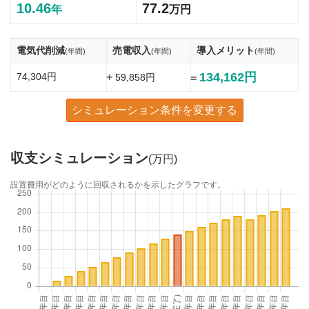
10.46
77.2
年
万円
電気代削減
売電収入
導入メリット
(年間)
(年間)
(年間)
134,162円
74,304円
+
59,858円
=
シミュレーション条件を変更する
収支シミュレーション
(万円)
設置費用がどのように回収されるかを示したグラフです。