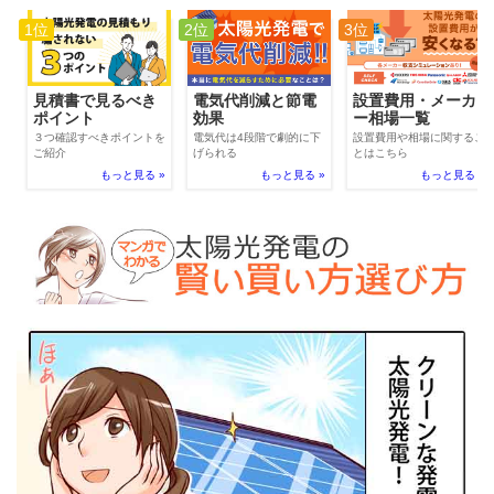
1位
2位
3位
電気代削減と節電
見積書で見るべき
設置費用・メーカ
効果
ポイント
ー相場一覧
電気代は4段階で劇的に下
３つ確認すべきポイントを
設置費用や相場に関するこ
げられる
ご紹介
とはこちら
もっと見る »
もっと見る »
もっと見る »