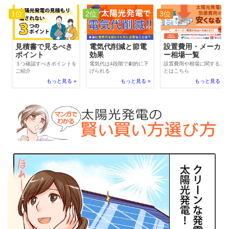
1位
2位
3位
電気代削減と節電
見積書で見るべき
設置費用・メーカ
効果
ポイント
ー相場一覧
電気代は4段階で劇的に下
３つ確認すべきポイントを
設置費用や相場に関するこ
げられる
ご紹介
とはこちら
もっと見る »
もっと見る »
もっと見る »