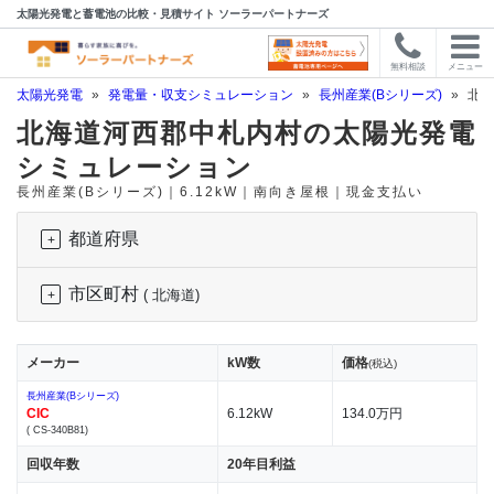
太陽光発電と蓄電池の比較・見積サイト ソーラーパートナーズ
無料相談
メニュー
太陽光発電
»
発電量・収支シミュレーション
»
長州産業(Bシリーズ)
»
北海
北海道河西郡中札内村の太陽光発電
シミュレーション
長州産業(Bシリーズ)｜6.12kW｜南向き屋根｜現金支払い
都道府県
市区町村
( 北海道)
メーカー
kW数
価格
(税込)
長州産業(Bシリーズ)
CIC
6.12kW
134.0万円
( CS-340B81)
回収年数
20年目利益