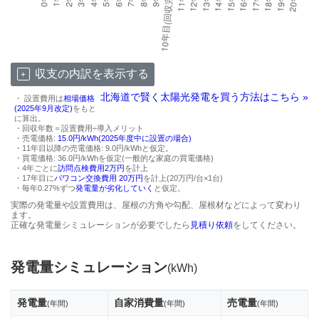
収支の内訳を表示する
北海道で賢く太陽光発電を買う方法はこちら »
・ 設置費用は
相場価格
(2025年9月改定)
をもと
に算出。
・回収年数＝設置費用÷導入メリット
・売電価格:
15.0円/kWh(2025年度中に設置の場合)
・11年目以降の売電価格: 9.0円/kWhと仮定。
・買電価格: 36.0円/kWhを仮定(一般的な家庭の買電価格)
・4年ごとに
訪問点検費用2万円
を計上
・17年目に
パワコン交換費用 20万円
を計上(20万円/台×1台)
・毎年0.27%ずつ
発電量が劣化していく
と仮定。
実際の発電量や設置費用は、屋根の方角や勾配、屋根材などによって変わり
ます。
正確な発電量シミュレーションが必要でしたら
見積り依頼
をしてください。
発電量シミュレーション
(kWh)
発電量
自家消費量
売電量
(年間)
(年間)
(年間)