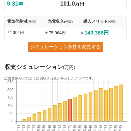
9.31
101.0
年
万円
電気代削減
売電収入
導入メリット
(年間)
(年間)
(年間)
149,368円
74,304円
+
75,064円
=
シミュレーション条件を変更する
収支シミュレーション
(万円)
設置費用がどのように回収されるかを示したグラフです。