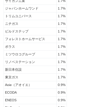
サイカン工業
1.7%
の契
約価
ジャパンホームワンド
1.7%
格
トリムユニバース
1.7%
3
ニチガス
1.7%
埼玉
県の
ビルドステップ
1.7%
太陽
フォレストホームサービス
1.7%
光発
電・
ポラス
1.7%
蓄電
池設
ミツウロコグループ
1.7%
置す
ると
リノベステーション
1.7%
きの
新日本住設
1.7%
ポイ
ント
東京ガス
1.7%
4
Aoie（アオイエ）
0.9%
まと
ECODA
0.9%
め：
埼玉
ENEOS
0.9%
県の
太陽