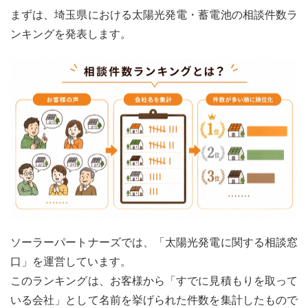
施工
まずは、埼玉県における太陽光発電・蓄電池の相談件数ラ
店は
ンキングを発表します。
ど
こ？
2
埼玉
県の
太陽
光発
電・
蓄電
池の
相場
価格
はい
く
ら？
ソーラーパートナーズでは、「太陽光発電に関する相談窓
2.1
口」を運営しています。
【埼
このランキングは、お客様から「すでに見積もりを取って
玉
いる会社」として名前を挙げられた件数を集計したもので
県】