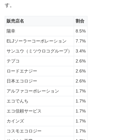
一般
す。
的に
出回
って
販売店名
割合
いる
陽幸
8.5%
見積
もり
ELJソーラーコーポレーション
7.7%
価格
サンユウ（ミツウロコグループ）
3.4%
2.2
テプコ
2.6%
【埼
玉
ロードエナジー
2.6%
県】
ソー
日本エコロジー
2.6%
ラー
アルファコーポレーション
1.7%
パー
トナ
エコでんち
1.7%
ーズ
の優
エコ信頼サービス
1.7%
良施
工店
カインズ
1.7%
ネッ
コスモエコロジー
1.7%
トワ
ーク