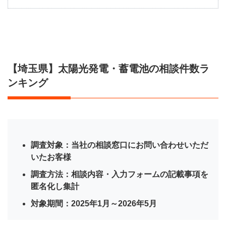
【埼
玉
県】
太陽
光発
電・
【埼玉県】太陽光発電・蓄電池の相談件数ラ
蓄電
池の
ンキング
相談
件数
ラン
キン
グ
調査対象：当社の相談窓口にお問い合わせいただ
1.1
いたお客様
埼玉
県の
調査方法：相談内容・入力フォームの記載事項を
太陽
匿名化し集計
光発
電・
対象期間：2025年1月～2026年5月
蓄電
池の
優良