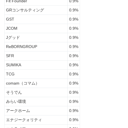
Fit Founder
0.9%
光発
GRコンサルティング
0.9%
電・
蓄電
GST
0.9%
池業
者の
JCOM
0.9%
選び
方
Jグッド
0.9%
ReBORNGROUP
0.9%
SFR
0.9%
SUMIKA
0.9%
TCG
0.9%
comam（コマム）
0.9%
そうでん
0.9%
みらい環境
0.9%
アークホーム
0.9%
エナジークォリティ
0.9%