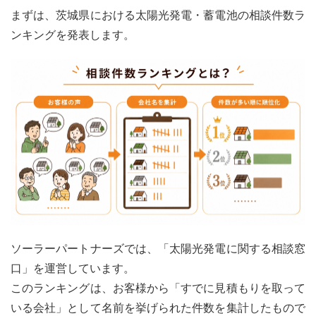
施工
まずは、茨城県における太陽光発電・蓄電池の相談件数ラ
店は
ンキングを発表します。
ど
こ？
2
茨城
県の
太陽
光発
電・
蓄電
池の
相場
価格
はい
く
ら？
ソーラーパートナーズでは、「太陽光発電に関する相談窓
2.1
口」を運営しています。
【茨
このランキングは、お客様から「すでに見積もりを取って
城
いる会社」として名前を挙げられた件数を集計したもので
県】