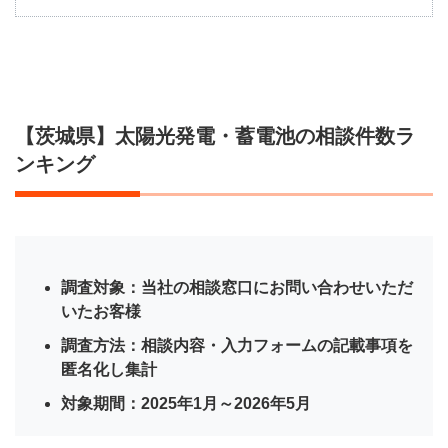
【茨
城
県】
太陽
光発
電・
【茨城県】太陽光発電・蓄電池の相談件数ラ
蓄電
池の
ンキング
相談
件数
ラン
キン
グ
調査対象：当社の相談窓口にお問い合わせいただ
1.1
いたお客様
茨城
県の
調査方法：相談内容・入力フォームの記載事項を
太陽
匿名化し集計
光発
電・
対象期間：2025年1月～2026年5月
蓄電
池の
優良