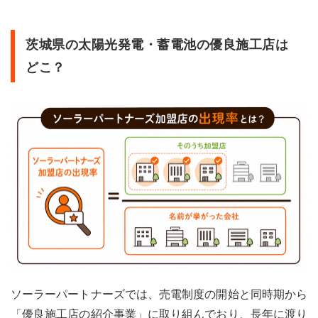
光発
電・
蓄電
茨城県の太陽光発電・蓄電池の優良施工店は
池業
者の
どこ？
選び
方
ソーラーパートナーズでは、売電制度の開始と同時期から
「優良施工店の紹介事業」に取り組んでおり、長年に渡り