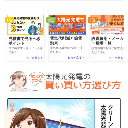
1位
2位
3位
電気代削減と節電
見積書で見るべき
設置費用・メーカ
効果
ポイント
ー相場一覧
電気代は4段階で劇的に下
３つ確認すべきポイントを
設置費用や相場に関するこ
げられる
ご紹介
とはこちら
もっと見る »
もっと見る »
もっと見る »