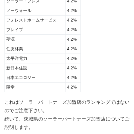
ソーラー・ブレス
4.2%
の契
約価
ノーウォール
4.2%
格
フォレストホームサービス
4.2%
3
ブレイブ
4.2%
茨城
県の
夢源
4.2%
太陽
住友林業
4.2%
光発
電・
太平洋電力
4.2%
蓄電
池設
新日本住設
4.2%
置す
ると
日本エコロジー
4.2%
きの
陽幸
4.2%
ポイ
ント
これはソーラーパートナーズ加盟店のランキングではない
4
のでご注意下さい。
まと
め：
続いて、茨城県のソーラーパートナーズ加盟店についてご
茨城
説明します。
県の
太陽