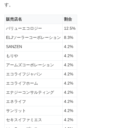
一般
す。
的に
出回
って
販売店名
割合
いる
バリューエコロジー
12.5%
見積
もり
ELJソーラーコーポレーション
8.3%
価格
SANZEN
4.2%
2.2
もりや
4.2%
【茨
城
アームズコーポレーション
4.2%
県】
ソー
エコライフジャパン
4.2%
ラー
エコライフホーム
4.2%
パー
トナ
エナジーコンサルティング
4.2%
ーズ
の優
エネライフ
4.2%
良施
工店
サンリット
4.2%
ネッ
セキスイファミエス
4.2%
トワ
ーク