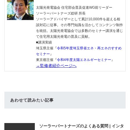
太陽光発電協会 住宅部会普及促進WG前リーダー
ソーラーパートナーズ総研 所長
ソーラーアドバイザーとして累計10,000件を超える相
談対応に従事。その専門知識を活かしてコンテンツ制作
を統括。太陽光発電協会では多数のセミナー講演を通じ
て住宅用太陽光発電の普及に貢献。
■講演実績
埼玉県主催『
令和5年度埼玉県省エネ・再エネのすすめ
セミナー
』
東京都主催『
令和4年度太陽エネルギーセミナー
』
→監修者紹介ページへ
あわせて読みたい記事
ソーラーパートナーズのよくある質問 | インタ