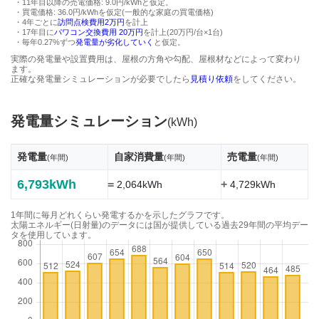
・11年目以降の売電価格: 9.0円/kWhと仮定。
・買電価格: 36.0円/kWhを仮定(一般的な家庭の買電価格)
・4年ごとに
訪問点検費用2万円
を計上
・17年目に
パワコン交換費用 20万円
を計上(20万円/台×1台)
・毎年0.27%ずつ
発電量が劣化していく
と仮定。
実際の発電量や設置費用は、屋根の方角や勾配、屋根材などによって変わり
ます。
正確な発電量シミュレーションが必要でしたら
見積り依頼
をしてください。
発電量シミュレーション
(kWh)
発電量
自家消費量
売電量
(年間)
(年間)
(年間)
6,793kWh
=
+
2,064kWh
4,729kWh
1年間に毎月どれくらい発電するかを示したグラフです。
太陽エネルギー(日射量)のデータには国が提供している過去29年間の平均デー
タを使用しています。