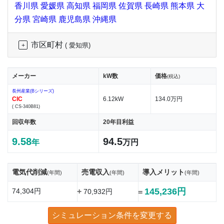
香川県
愛媛県
高知県
福岡県
佐賀県
長崎県
熊本県
大
分県
宮崎県
鹿児島県
沖縄県
市区町村
( 愛知県)
メーカー
kW数
価格
(税込)
長州産業(Bシリーズ)
CIC
6.12kW
134.0万円
( CS-340B81)
回収年数
20年目利益
9.58
94.5
年
万円
電気代削減
売電収入
導入メリット
(年間)
(年間)
(年間)
145,236円
74,304円
+
70,932円
=
シミュレーション条件を変更する