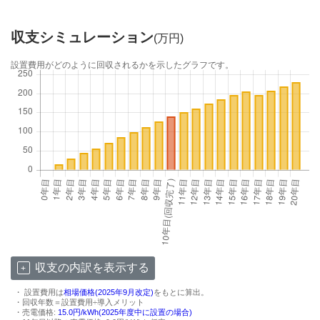
収支シミュレーション
(万円)
設置費用がどのように回収されるかを示したグラフです。
収支の内訳を表示する
・ 設置費用は
相場価格(2025年9月改定)
をもとに算出。
・回収年数＝設置費用÷導入メリット
・売電価格:
15.0円/kWh(2025年度中に設置の場合)