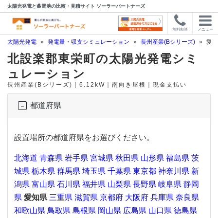
太陽光発電と蓄電池の比較・見積サイト ソーラーパートナーズ
無料相談
メニュー
太陽光発電
»
発電量・収支シミュレーション
»
長州産業(Bシリーズ)
»
愛知
北設楽郡東栄町の太陽光発電シミ
ュレーション
長州産業(Bシリーズ)｜6.12kW｜南向き屋根｜現金支払い
都道府県
設置場所の都道府県をお選びください。
北海道
青森県
岩手県
宮城県
秋田県
山形県
福島県
茨
城県
栃木県
群馬県
埼玉県
千葉県
東京都
神奈川県
新
潟県
富山県
石川県
福井県
山梨県
長野県
岐阜県
静岡
県
愛知県
三重県
滋賀県
京都府
大阪府
兵庫県
奈良県
和歌山県
鳥取県
島根県
岡山県
広島県
山口県
徳島県