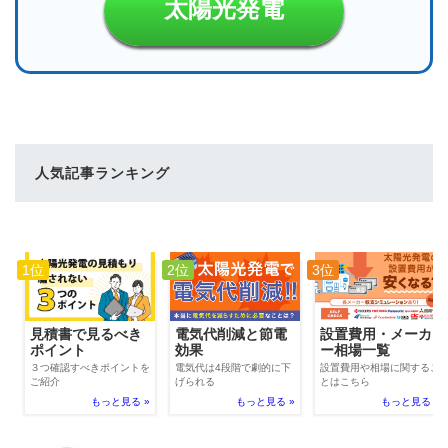
太陽光発電
人気記事ランキング
1位
2位
3位
電気代削減と節電
見積書で見るべき
設置費用・メーカ
効果
ポイント
ー相場一覧
電気代は4段階で劇的に下
３つ確認すべきポイントを
設置費用や相場に関するこ
げられる
ご紹介
とはこちら
もっと見る »
もっと見る »
もっと見る »