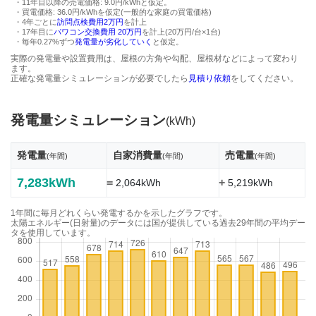
・11年目以降の売電価格: 9.0円/kWhと仮定。
・買電価格: 36.0円/kWhを仮定(一般的な家庭の買電価格)
・4年ごとに
訪問点検費用2万円
を計上
・17年目に
パワコン交換費用 20万円
を計上(20万円/台×1台)
・毎年0.27%ずつ
発電量が劣化していく
と仮定。
実際の発電量や設置費用は、屋根の方角や勾配、屋根材などによって変わり
ます。
正確な発電量シミュレーションが必要でしたら
見積り依頼
をしてください。
発電量シミュレーション
(kWh)
発電量
自家消費量
売電量
(年間)
(年間)
(年間)
7,283kWh
=
+
2,064kWh
5,219kWh
1年間に毎月どれくらい発電するかを示したグラフです。
太陽エネルギー(日射量)のデータには国が提供している過去29年間の平均デー
タを使用しています。