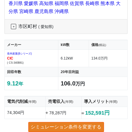
香川県
愛媛県
高知県
福岡県
佐賀県
長崎県
熊本県
大
分県
宮崎県
鹿児島県
沖縄県
市区町村
( 愛知県)
メーカー
kW数
価格
(税込)
長州産業(Bシリーズ)
CIC
6.12kW
134.0万円
( CS-340B81)
回収年数
20年目利益
9.12
106.0
年
万円
電気代削減
売電収入
導入メリット
(年間)
(年間)
(年間)
152,591円
74,304円
+
78,287円
=
シミュレーション条件を変更する