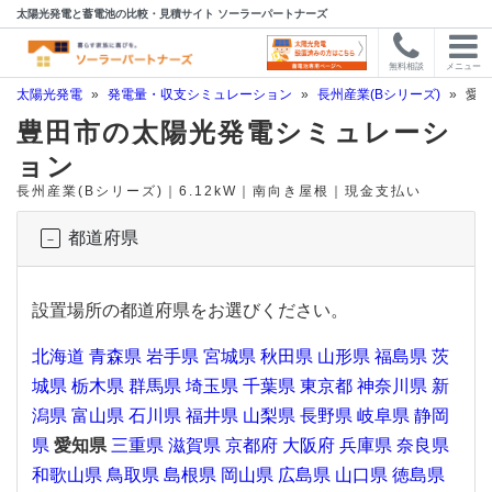
太陽光発電と蓄電池の比較・見積サイト ソーラーパートナーズ
無料相談
メニュー
太陽光発電
»
発電量・収支シミュレーション
»
長州産業(Bシリーズ)
»
愛知
豊田市の太陽光発電シミュレーシ
ョン
長州産業(Bシリーズ)｜6.12kW｜南向き屋根｜現金支払い
都道府県
設置場所の都道府県をお選びください。
北海道
青森県
岩手県
宮城県
秋田県
山形県
福島県
茨
城県
栃木県
群馬県
埼玉県
千葉県
東京都
神奈川県
新
潟県
富山県
石川県
福井県
山梨県
長野県
岐阜県
静岡
県
愛知県
三重県
滋賀県
京都府
大阪府
兵庫県
奈良県
和歌山県
鳥取県
島根県
岡山県
広島県
山口県
徳島県