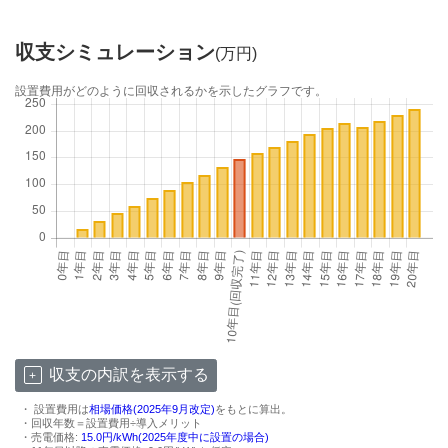
収支シミュレーション
(万円)
設置費用がどのように回収されるかを示したグラフです。
収支の内訳を表示する
・ 設置費用は
相場価格(2025年9月改定)
をもとに算出。
・回収年数＝設置費用÷導入メリット
・売電価格:
15.0円/kWh(2025年度中に設置の場合)