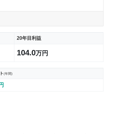
20年目利益
104.0
万円
ト
(年間)
0円