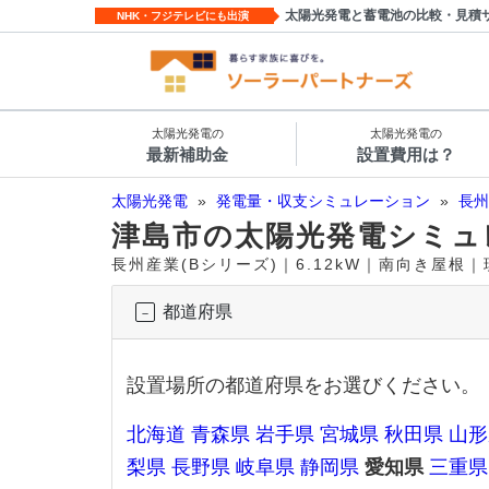
太陽光発電と蓄電池の比較・見積
NHK・フジテレビにも出演
太陽光発電の
太陽光発電の
最新補助金
設置費用は？
太陽光発電
»
発電量・収支シミュレーション
»
長州
津島市の太陽光発電シミュ
長州産業(Bシリーズ)｜6.12kW｜南向き屋根
都道府県
設置場所の都道府県をお選びください。
北海道
青森県
岩手県
宮城県
秋田県
山形
梨県
長野県
岐阜県
静岡県
愛知県
三重県