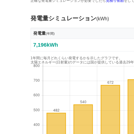
正確な発電量シミュレーションが必要でしたら
見積り依頼
をし
発電量シミュレーション
(kWh)
発電量
(年間)
7,196kWh
1年間に毎月どれくらい発電するかを示したグラフです。
太陽エネルギー(日射量)のデータには国が提供している過去29