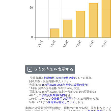
収支の内訳を表示する
・ 設置費用は
相場価格(2025年9月改定)
をもとに算出。
・回収年数＝設置費用÷導入メリット
・売電価格:
15.0円/kWh(2025年度中に設置の場合)
・11年目以降の売電価格: 9.0円/kWhと仮定。
・買電価格: 36.0円/kWhを仮定(一般的な家庭の買電価格)
・4年ごとに
訪問点検費用2万円
を計上
・17年目に
パワコン交換費用 20万円
を計上(20万円/台×1台)
・毎年0.27%ずつ
発電量が劣化していく
と仮定。
実際の発電量や設置費用は、屋根の方角や勾配、屋根材などに