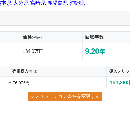
熊本県
大分県
宮崎県
鹿児島県
沖縄県
価格
回収年数
(税込)
9.20
年
134.0万円
売電収入
導入メリッ
(年間)
+
=
151,28
76,976円
シミュレーション条件を変更する