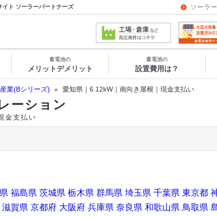
サイト ソーラーパートナーズ
ソーラ
蓄電池の
蓄電池の
メリットデメリット
設置費用は？
産業(Bシリーズ)
»
愛知県｜6.12kW｜南向き屋根｜現金支払い
レーション
｜現金支払い
県
福島県
茨城県
栃木県
群馬県
埼玉県
千葉県
東京都
滋賀県
京都府
大阪府
兵庫県
奈良県
和歌山県
鳥取県