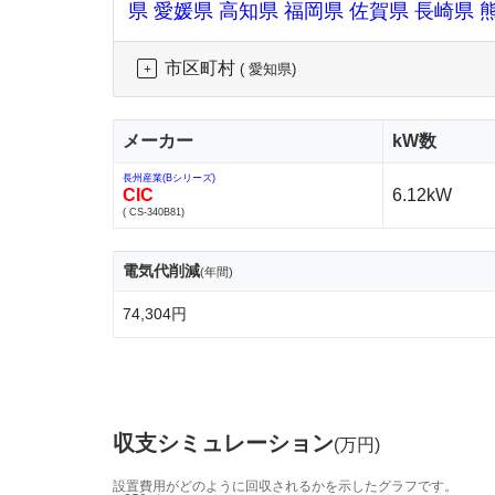
県
愛媛県
高知県
福岡県
佐賀県
長崎県
市区町村
( 愛知県)
メーカー
kW数
長州産業(Bシリーズ)
CIC
6.12kW
( CS-340B81)
電気代削減
(年間)
74,304円
収支シミュレーション
(万円)
設置費用がどのように回収されるかを示したグラフです。