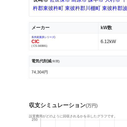
杵郡東彼杵町
東彼杵郡川棚町
東彼杵郡
メーカー
kW数
長州産業(Bシリーズ)
CIC
6.12kW
( CS-340B81)
電気代削減
(年間)
74,304円
収支シミュレーション
(万円)
設置費用がどのように回収されるかを示したグラフです。