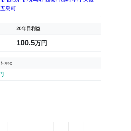
上五島町
20年目利益
100.5
万円
ト
(年間)
7円