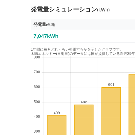
発電量シミュレーション
(kWh)
発電量
(年間)
7,047kWh
1年間に毎月どれくらい発電するかを示したグラフです。
太陽エネルギー(日射量)のデータには国が提供している過去29