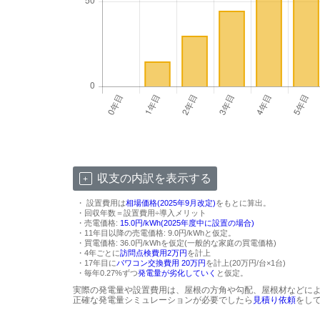
収支の内訳を表示する
・ 設置費用は
相場価格(2025年9月改定)
をもとに算出。
・回収年数＝設置費用÷導入メリット
・売電価格:
15.0円/kWh(2025年度中に設置の場合)
・11年目以降の売電価格: 9.0円/kWhと仮定。
・買電価格: 36.0円/kWhを仮定(一般的な家庭の買電価格)
・4年ごとに
訪問点検費用2万円
を計上
・17年目に
パワコン交換費用 20万円
を計上(20万円/台×1台)
・毎年0.27%ずつ
発電量が劣化していく
と仮定。
実際の発電量や設置費用は、屋根の方角や勾配、屋根材などに
正確な発電量シミュレーションが必要でしたら
見積り依頼
をし