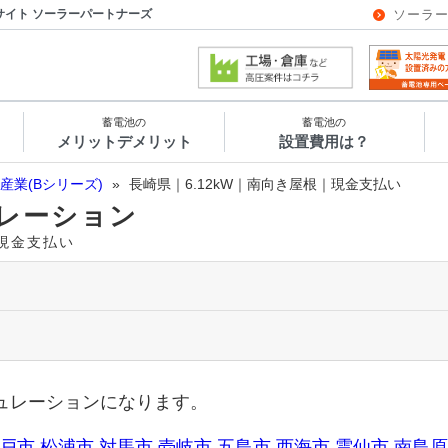
サイト ソーラーパートナーズ
ソーラ
蓄電池の
蓄電池の
メリットデメリット
設置費用は？
産業(Bシリーズ)
»
長崎県｜6.12kW｜南向き屋根｜現金支払い
レーション
｜現金支払い
ュレーションになります。
戸市
松浦市
対馬市
壱岐市
五島市
西海市
雲仙市
南島原