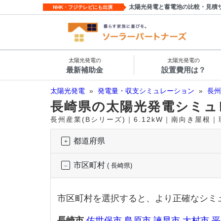
太陽光発電と蓄電池の比較・見積
NHK・フジテレビにも出演
太陽光発電の
太陽光発電の
最新補助金
設置費用は？
太陽光発電
»
発電量・収支シミュレーション
»
長州
長崎県の太陽光発電シミュ
長州産業(Bシリーズ)｜6.12kW｜南向き屋根
都道府県
市区町村
( 長崎県)
市区町村を選択すると、より正確なシミ
長崎市
佐世保市
島原市
諫早市
大村市
平