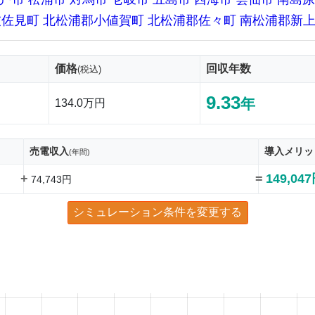
波佐見町
北松浦郡小値賀町
北松浦郡佐々町
南松浦郡新
価格
回収年数
(税込)
9.33
年
134.0万円
売電収入
導入メリッ
(年間)
+
=
149,04
74,743円
シミュレーション条件を変更する