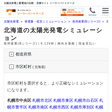
太陽光発電と蓄電池の比較・見積サイト ソーラーパートナーズ
無料相談
メニュー
太陽光発電
»
発電量・収支シミュレーション
»
長州産業(Bシリーズ)
»
北海
北海道の太陽光発電シミュレーシ
ョン
長州産業(Bシリーズ)｜6.12kW｜南向き屋根｜現金支払い
都道府県
市区町村
( 北海道)
市区町村を選択すると、より正確なシミュレーション
になります。
札幌市中央区
札幌市北区
札幌市東区
札幌市白石区
札
幌市豊平区
札幌市南区
札幌市西区
札幌市厚別区
札幌