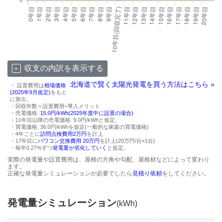
収支の内訳を表示する
北海道で賢く太陽光発電を買う方法はこちら »
・ 設置費用は
相場価格
(2025年9月改定)
をもと
に算出。
・回収年数＝設置費用÷導入メリット
・売電価格:
15.0円/kWh(2025年度中に設置の場合)
・11年目以降の売電価格: 9.0円/kWhと仮定。
・買電価格: 36.0円/kWhを仮定(一般的な家庭の買電価格)
・4年ごとに
訪問点検費用2万円
を計上
・17年目に
パワコン交換費用 20万円
を計上(20万円/台×1台)
・毎年0.27%ずつ
発電量が劣化していく
と仮定。
実際の発電量や設置費用は、屋根の方角や勾配、屋根材などによって変わり
ます。
正確な発電量シミュレーションが必要でしたら
見積り依頼
をしてください。
発電量シミュレーション
(kWh)