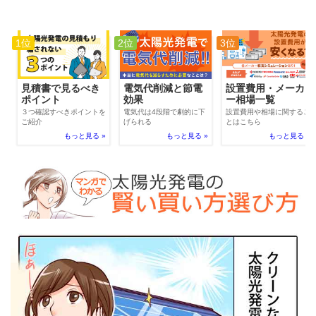
1位
2位
3位
電気代削減と節電
見積書で見るべき
設置費用・メーカ
効果
ポイント
ー相場一覧
電気代は4段階で劇的に下
３つ確認すべきポイントを
設置費用や相場に関するこ
げられる
ご紹介
とはこちら
もっと見る »
もっと見る »
もっと見る »