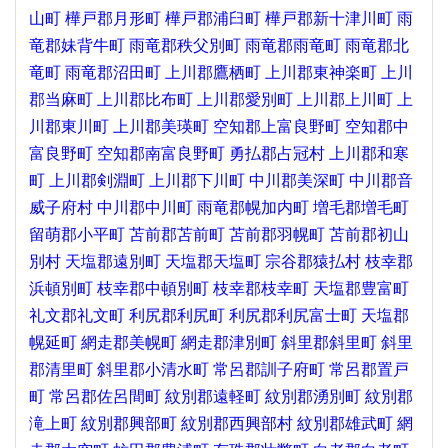
山町
樺戸郡月形町
樺戸郡浦臼町
樺戸郡新十津川町
雨
竜郡妹背牛町
雨竜郡秩父別町
雨竜郡雨竜町
雨竜郡北
竜町
雨竜郡沼田町
上川郡鷹栖町
上川郡東神楽町
上川
郡当麻町
上川郡比布町
上川郡愛別町
上川郡上川町
上
川郡東川町
上川郡美瑛町
空知郡上富良野町
空知郡中
富良野町
空知郡南富良野町
勇払郡占冠村
上川郡和寒
町
上川郡剣淵町
上川郡下川町
中川郡美深町
中川郡音
威子府村
中川郡中川町
雨竜郡幌加内町
増毛郡増毛町
留萌郡小平町
苫前郡苫前町
苫前郡羽幌町
苫前郡初山
別村
天塩郡遠別町
天塩郡天塩町
宗谷郡猿払村
枝幸郡
浜頓別町
枝幸郡中頓別町
枝幸郡枝幸町
天塩郡豊富町
礼文郡礼文町
利尻郡利尻町
利尻郡利尻富士町
天塩郡
幌延町
網走郡美幌町
網走郡津別町
斜里郡斜里町
斜里
郡清里町
斜里郡小清水町
常呂郡訓子府町
常呂郡置戸
町
常呂郡佐呂間町
紋別郡遠軽町
紋別郡湧別町
紋別郡
滝上町
紋別郡興部町
紋別郡西興部村
紋別郡雄武町
網