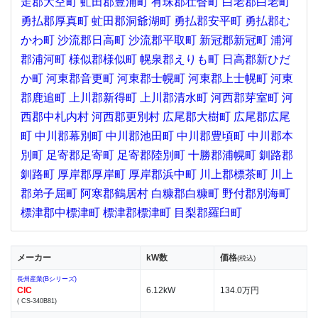
走郡大空町
虻田郡豊浦町
有珠郡壮瞥町
白老郡白老町
勇払郡厚真町
虻田郡洞爺湖町
勇払郡安平町
勇払郡む
かわ町
沙流郡日高町
沙流郡平取町
新冠郡新冠町
浦河
郡浦河町
様似郡様似町
幌泉郡えりも町
日高郡新ひだ
か町
河東郡音更町
河東郡士幌町
河東郡上士幌町
河東
郡鹿追町
上川郡新得町
上川郡清水町
河西郡芽室町
河
西郡中札内村
河西郡更別村
広尾郡大樹町
広尾郡広尾
町
中川郡幕別町
中川郡池田町
中川郡豊頃町
中川郡本
別町
足寄郡足寄町
足寄郡陸別町
十勝郡浦幌町
釧路郡
釧路町
厚岸郡厚岸町
厚岸郡浜中町
川上郡標茶町
川上
郡弟子屈町
阿寒郡鶴居村
白糠郡白糠町
野付郡別海町
標津郡中標津町
標津郡標津町
目梨郡羅臼町
メーカー
kW数
価格
(税込)
長州産業(Bシリーズ)
CIC
6.12kW
134.0万円
( CS-340B81)