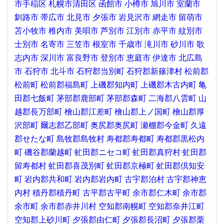
市手稲区
札幌市清田区
函館市
小樽市
旭川市
室蘭市
釧路市
帯広市
北見市
夕張市
岩見沢市
網走市
留萌市
苫小牧市
稚内市
美唄市
芦別市
江別市
赤平市
紋別市
士別市
名寄市
三笠市
根室市
千歳市
滝川市
砂川市
歌
志内市
深川市
富良野市
登別市
恵庭市
伊達市
北広島
市
石狩市
北斗市
石狩郡当別町
石狩郡新篠津村
松前郡
松前町
松前郡福島町
上磯郡知内町
上磯郡木古内町
亀
田郡七飯町
茅部郡鹿部町
茅部郡森町
二海郡八雲町
山
越郡長万部町
檜山郡江差町
檜山郡上ノ国町
檜山郡厚
沢部町
爾志郡乙部町
奥尻郡奥尻町
瀬棚郡今金町
久遠
郡せたな町
島牧郡島牧村
寿都郡寿都町
寿都郡黒松内
町
磯谷郡蘭越町
虻田郡ニセコ町
虻田郡真狩村
虻田郡
留寿都村
虻田郡喜茂別町
虻田郡京極町
虻田郡倶知安
町
岩内郡共和町
岩内郡岩内町
古宇郡泊村
古宇郡神恵
内村
積丹郡積丹町
古平郡古平町
余市郡仁木町
余市郡
余市町
余市郡赤井川村
空知郡南幌町
空知郡奈井江町
空知郡上砂川町
夕張郡由仁町
夕張郡長沼町
夕張郡栗