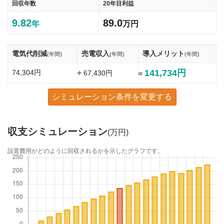
回収年数
20年目利益
9.82
89.0
年
万円
電気代削減
売電収入
導入メリット
(年間)
(年間)
(年間)
141,734円
74,304円
+
67,430円
=
シミュレーション条件を変更する
収支シミュレーション
(万円)
設置費用がどのように回収されるかを示したグラフです。