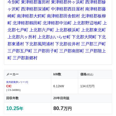
今別町
東津軽郡蓬田村
東津軽郡外ヶ浜町
西津軽郡鰺
ヶ沢町
西津軽郡深浦町
中津軽郡西目屋村
南津軽郡藤
崎町
南津軽郡大鰐町
南津軽郡田舎館村
北津軽郡板柳
町
北津軽郡鶴田町
北津軽郡中泊町
上北郡野辺地町
上
北郡七戸町
上北郡六戸町
上北郡横浜町
上北郡東北町
上北郡六ヶ所村
上北郡おいらせ町
下北郡大間町
下北
郡東通村
下北郡風間浦村
下北郡佐井村
三戸郡三戸町
三戸郡五戸町
三戸郡田子町
三戸郡南部町
三戸郡階上
町
三戸郡新郷村
メーカー
kW数
価格
(税込)
長州産業(Bシリーズ)
CIC
6.12kW
134.0万円
( CS-340B81)
回収年数
20年目利益
10.25
80.7
年
万円