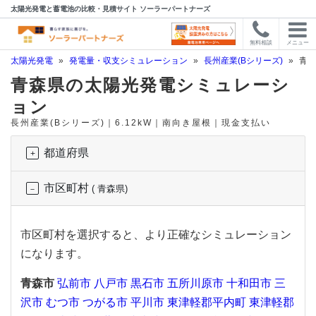
太陽光発電と蓄電池の比較・見積サイト ソーラーパートナーズ
無料相談
メニュー
太陽光発電
»
発電量・収支シミュレーション
»
長州産業(Bシリーズ)
»
青森
青森県の太陽光発電シミュレーシ
ョン
長州産業(Bシリーズ)｜6.12kW｜南向き屋根｜現金支払い
都道府県
市区町村
( 青森県)
市区町村を選択すると、より正確なシミュレーション
になります。
青森市
弘前市
八戸市
黒石市
五所川原市
十和田市
三
沢市
むつ市
つがる市
平川市
東津軽郡平内町
東津軽郡