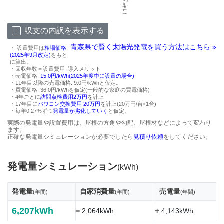
収支の内訳を表示する
青森県で賢く太陽光発電を買う方法はこちら »
・ 設置費用は
相場価格
(2025年9月改定)
をもと
に算出。
・回収年数＝設置費用÷導入メリット
・売電価格:
15.0円/kWh(2025年度中に設置の場合)
・11年目以降の売電価格: 9.0円/kWhと仮定。
・買電価格: 36.0円/kWhを仮定(一般的な家庭の買電価格)
・4年ごとに
訪問点検費用2万円
を計上
・17年目に
パワコン交換費用 20万円
を計上(20万円/台×1台)
・毎年0.27%ずつ
発電量が劣化していく
と仮定。
実際の発電量や設置費用は、屋根の方角や勾配、屋根材などによって変わり
ます。
正確な発電量シミュレーションが必要でしたら
見積り依頼
をしてください。
発電量シミュレーション
(kWh)
発電量
自家消費量
売電量
(年間)
(年間)
(年間)
6,207kWh
=
+
2,064kWh
4,143kWh