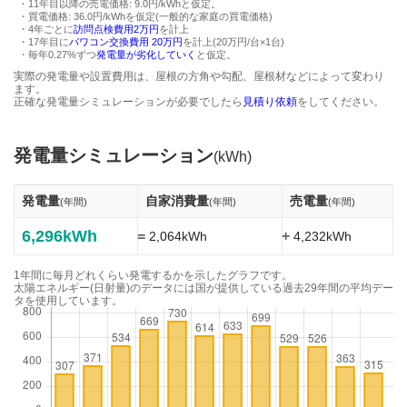
・11年目以降の売電価格: 9.0円/kWhと仮定。
・買電価格: 36.0円/kWhを仮定(一般的な家庭の買電価格)
・4年ごとに
訪問点検費用2万円
を計上
・17年目に
パワコン交換費用 20万円
を計上(20万円/台×1台)
・毎年0.27%ずつ
発電量が劣化していく
と仮定。
実際の発電量や設置費用は、屋根の方角や勾配、屋根材などによって変わり
ます。
正確な発電量シミュレーションが必要でしたら
見積り依頼
をしてください。
発電量シミュレーション
(kWh)
発電量
自家消費量
売電量
(年間)
(年間)
(年間)
6,296kWh
=
+
2,064kWh
4,232kWh
1年間に毎月どれくらい発電するかを示したグラフです。
太陽エネルギー(日射量)のデータには国が提供している過去29年間の平均デー
タを使用しています。