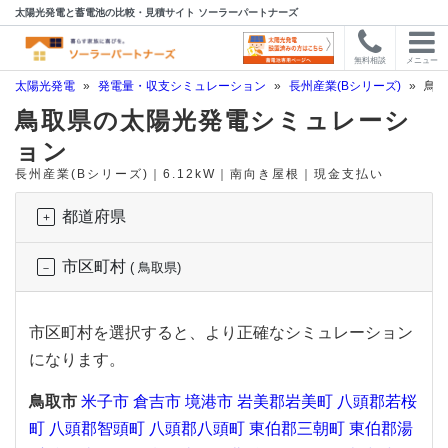
太陽光発電と蓄電池の比較・見積サイト ソーラーパートナーズ
無料相談
メニュー
太陽光発電
»
発電量・収支シミュレーション
»
長州産業(Bシリーズ)
»
鳥取
鳥取県の太陽光発電シミュレーシ
ョン
長州産業(Bシリーズ)｜6.12kW｜南向き屋根｜現金支払い
都道府県
市区町村
( 鳥取県)
市区町村を選択すると、より正確なシミュレーション
になります。
鳥取市
米子市
倉吉市
境港市
岩美郡岩美町
八頭郡若桜
町
八頭郡智頭町
八頭郡八頭町
東伯郡三朝町
東伯郡湯