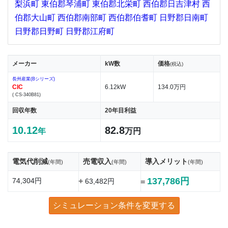
梨浜町
東伯郡琴浦町
東伯郡北栄町
西伯郡日吉津村
西
伯郡大山町
西伯郡南部町
西伯郡伯耆町
日野郡日南町
日野郡日野町
日野郡江府町
メーカー
kW数
価格
(税込)
長州産業(Bシリーズ)
CIC
6.12kW
134.0万円
( CS-340B81)
回収年数
20年目利益
10.12
82.8
年
万円
電気代削減
売電収入
導入メリット
(年間)
(年間)
(年間)
137,786円
74,304円
+
63,482円
=
シミュレーション条件を変更する