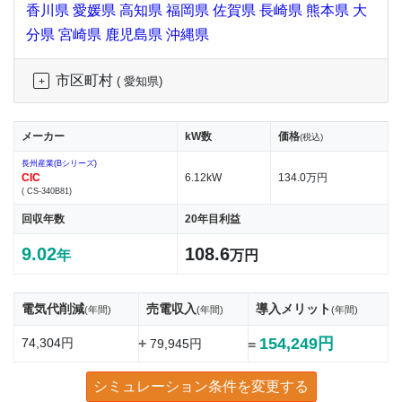
香川県
愛媛県
高知県
福岡県
佐賀県
長崎県
熊本県
大
分県
宮崎県
鹿児島県
沖縄県
市区町村
( 愛知県)
メーカー
kW数
価格
(税込)
長州産業(Bシリーズ)
CIC
6.12kW
134.0万円
( CS-340B81)
回収年数
20年目利益
9.02
108.6
年
万円
電気代削減
売電収入
導入メリット
(年間)
(年間)
(年間)
154,249円
74,304円
+
79,945円
=
シミュレーション条件を変更する