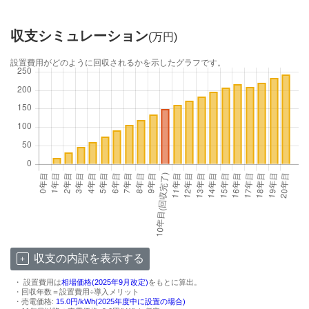
収支シミュレーション
(万円)
設置費用がどのように回収されるかを示したグラフです。
収支の内訳を表示する
・ 設置費用は
相場価格(2025年9月改定)
をもとに算出。
・回収年数＝設置費用÷導入メリット
・売電価格:
15.0円/kWh(2025年度中に設置の場合)