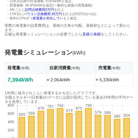
・11年目以降の売電価格: 9.0円/kWhと仮定。
・買電価格: 36.0円/kWhを仮定(一般的な家庭の買電価格)
・4年ごとに
訪問点検費用2万円
を計上
・17年目に
パワコン交換費用 20万円
を計上(20万円/台×1台)
・毎年0.27%ずつ
発電量が劣化していく
と仮定。
実際の発電量や設置費用は、屋根の方角や勾配、屋根材などによって変わり
ます。
正確な発電量シミュレーションが必要でしたら
見積り依頼
をしてください。
発電量シミュレーション
(kWh)
発電量
自家消費量
売電量
(年間)
(年間)
(年間)
7,394kWh
=
+
2,064kWh
5,330kWh
1年間に毎月どれくらい発電するかを示したグラフです。
太陽エネルギー(日射量)のデータには国が提供している過去29年間の平均デー
タを使用しています。