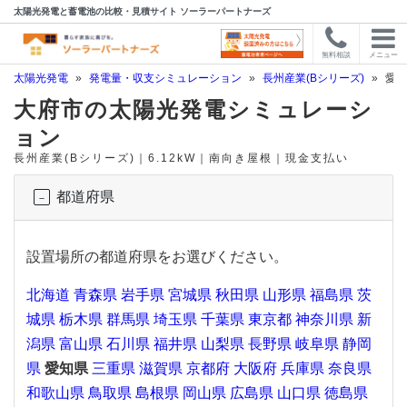
太陽光発電と蓄電池の比較・見積サイト ソーラーパートナーズ
無料相談
メニュー
太陽光発電
»
発電量・収支シミュレーション
»
長州産業(Bシリーズ)
»
愛知
大府市の太陽光発電シミュレーシ
ョン
長州産業(Bシリーズ)｜6.12kW｜南向き屋根｜現金支払い
都道府県
設置場所の都道府県をお選びください。
北海道
青森県
岩手県
宮城県
秋田県
山形県
福島県
茨
城県
栃木県
群馬県
埼玉県
千葉県
東京都
神奈川県
新
潟県
富山県
石川県
福井県
山梨県
長野県
岐阜県
静岡
県
愛知県
三重県
滋賀県
京都府
大阪府
兵庫県
奈良県
和歌山県
鳥取県
島根県
岡山県
広島県
山口県
徳島県