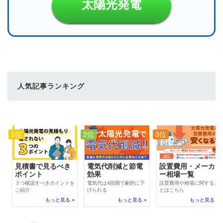
太陽光発電
人気記事ランキング
1位
2位
3位
電気代削減と節電
見積書で見るべき
設置費用・メーカ
効果
ポイント
ー相場一覧
電気代は4段階で劇的に下
３つ確認すべきポイントを
設置費用や相場に関するこ
げられる
ご紹介
とはこちら
もっと見る »
もっと見る »
もっと見る »