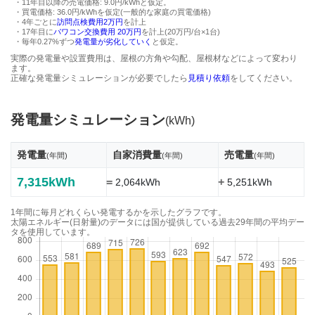
・11年目以降の売電価格: 9.0円/kWhと仮定。
・買電価格: 36.0円/kWhを仮定(一般的な家庭の買電価格)
・4年ごとに
訪問点検費用2万円
を計上
・17年目に
パワコン交換費用 20万円
を計上(20万円/台×1台)
・毎年0.27%ずつ
発電量が劣化していく
と仮定。
実際の発電量や設置費用は、屋根の方角や勾配、屋根材などによって変わり
ます。
正確な発電量シミュレーションが必要でしたら
見積り依頼
をしてください。
発電量シミュレーション
(kWh)
発電量
自家消費量
売電量
(年間)
(年間)
(年間)
7,315kWh
=
+
2,064kWh
5,251kWh
1年間に毎月どれくらい発電するかを示したグラフです。
太陽エネルギー(日射量)のデータには国が提供している過去29年間の平均デー
タを使用しています。