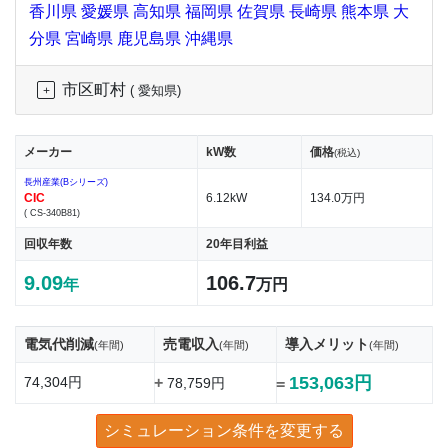
香川県
愛媛県
高知県
福岡県
佐賀県
長崎県
熊本県
大
分県
宮崎県
鹿児島県
沖縄県
市区町村
( 愛知県)
メーカー
kW数
価格
(税込)
長州産業(Bシリーズ)
CIC
6.12kW
134.0万円
( CS-340B81)
回収年数
20年目利益
9.09
106.7
年
万円
電気代削減
売電収入
導入メリット
(年間)
(年間)
(年間)
153,063円
74,304円
+
78,759円
=
シミュレーション条件を変更する