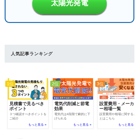
太陽光発電
人気記事ランキング
1位
2位
3位
電気代削減と節電
見積書で見るべき
設置費用・メーカ
効果
ポイント
ー相場一覧
電気代は4段階で劇的に下
３つ確認すべきポイントを
設置費用や相場に関するこ
げられる
ご紹介
とはこちら
もっと見る »
もっと見る »
もっと見る »