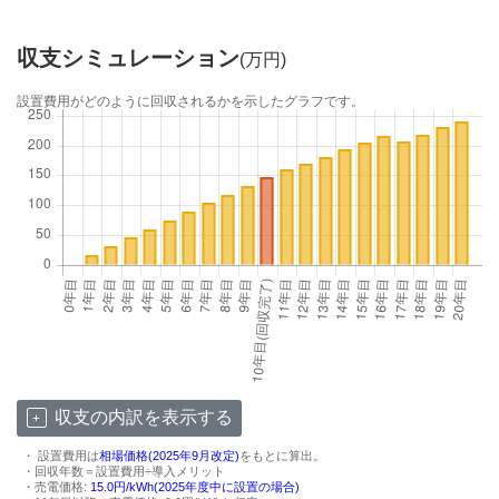
収支シミュレーション
(万円)
設置費用がどのように回収されるかを示したグラフです。
収支の内訳を表示する
・ 設置費用は
相場価格(2025年9月改定)
をもとに算出。
・回収年数＝設置費用÷導入メリット
・売電価格:
15.0円/kWh(2025年度中に設置の場合)