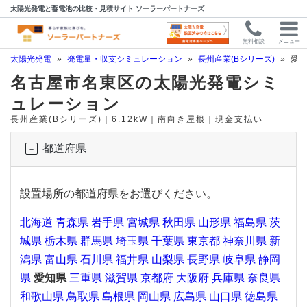
太陽光発電と蓄電池の比較・見積サイト ソーラーパートナーズ
無料相談
メニュー
太陽光発電
»
発電量・収支シミュレーション
»
長州産業(Bシリーズ)
»
愛知
名古屋市名東区の太陽光発電シミ
ュレーション
長州産業(Bシリーズ)｜6.12kW｜南向き屋根｜現金支払い
都道府県
設置場所の都道府県をお選びください。
北海道
青森県
岩手県
宮城県
秋田県
山形県
福島県
茨
城県
栃木県
群馬県
埼玉県
千葉県
東京都
神奈川県
新
潟県
富山県
石川県
福井県
山梨県
長野県
岐阜県
静岡
県
愛知県
三重県
滋賀県
京都府
大阪府
兵庫県
奈良県
和歌山県
鳥取県
島根県
岡山県
広島県
山口県
徳島県