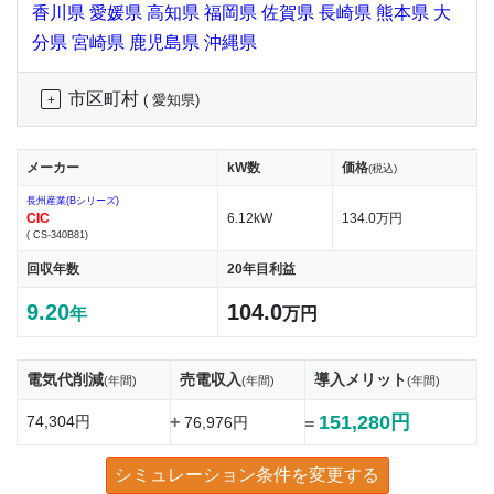
香川県
愛媛県
高知県
福岡県
佐賀県
長崎県
熊本県
大
分県
宮崎県
鹿児島県
沖縄県
市区町村
( 愛知県)
メーカー
kW数
価格
(税込)
長州産業(Bシリーズ)
CIC
6.12kW
134.0万円
( CS-340B81)
回収年数
20年目利益
9.20
104.0
年
万円
電気代削減
売電収入
導入メリット
(年間)
(年間)
(年間)
151,280円
74,304円
+
76,976円
=
シミュレーション条件を変更する