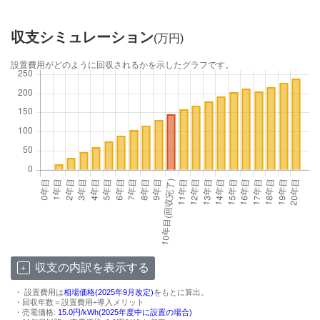
収支シミュレーション
(万円)
設置費用がどのように回収されるかを示したグラフです。
収支の内訳を表示する
・ 設置費用は
相場価格(2025年9月改定)
をもとに算出。
・回収年数＝設置費用÷導入メリット
・売電価格:
15.0円/kWh(2025年度中に設置の場合)