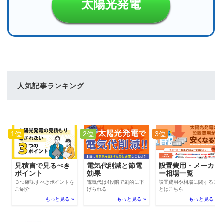
太陽光発電
人気記事ランキング
1位
2位
3位
電気代削減と節電
見積書で見るべき
設置費用・メーカ
効果
ポイント
ー相場一覧
電気代は4段階で劇的に下
３つ確認すべきポイントを
設置費用や相場に関するこ
げられる
ご紹介
とはこちら
もっと見る »
もっと見る »
もっと見る »