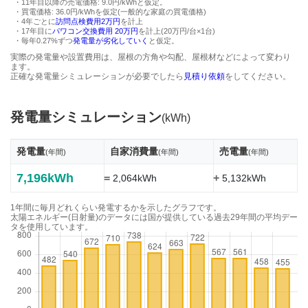
・11年目以降の売電価格: 9.0円/kWhと仮定。
・買電価格: 36.0円/kWhを仮定(一般的な家庭の買電価格)
・4年ごとに
訪問点検費用2万円
を計上
・17年目に
パワコン交換費用 20万円
を計上(20万円/台×1台)
・毎年0.27%ずつ
発電量が劣化していく
と仮定。
実際の発電量や設置費用は、屋根の方角や勾配、屋根材などによって変わり
ます。
正確な発電量シミュレーションが必要でしたら
見積り依頼
をしてください。
発電量シミュレーション
(kWh)
発電量
自家消費量
売電量
(年間)
(年間)
(年間)
7,196kWh
=
+
2,064kWh
5,132kWh
1年間に毎月どれくらい発電するかを示したグラフです。
太陽エネルギー(日射量)のデータには国が提供している過去29年間の平均デー
タを使用しています。