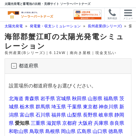
太陽光発電と蓄電池の比較・見積サイト ソーラーパートナーズ
無料相談
メニュー
太陽光発電
»
発電量・収支シミュレーション
»
長州産業(Bシリーズ)
»
愛知
海部郡蟹江町の太陽光発電シミュ
レーション
長州産業(Bシリーズ)｜6.12kW｜南向き屋根｜現金支払い
都道府県
設置場所の都道府県をお選びください。
北海道
青森県
岩手県
宮城県
秋田県
山形県
福島県
茨
城県
栃木県
群馬県
埼玉県
千葉県
東京都
神奈川県
新
潟県
富山県
石川県
福井県
山梨県
長野県
岐阜県
静岡
県
愛知県
三重県
滋賀県
京都府
大阪府
兵庫県
奈良県
和歌山県
鳥取県
島根県
岡山県
広島県
山口県
徳島県