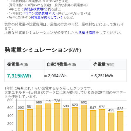
・11年目以降の売電価格: 9.0円/kWhと仮定。
・買電価格: 36.0円/kWhを仮定(一般的な家庭の買電価格)
・4年ごとに
訪問点検費用2万円
を計上
・17年目に
パワコン交換費用 20万円
を計上(20万円/台×1台)
・毎年0.27%ずつ
発電量が劣化していく
と仮定。
実際の発電量や設置費用は、屋根の方角や勾配、屋根材などによって変わり
ます。
正確な発電量シミュレーションが必要でしたら
見積り依頼
をしてください。
発電量シミュレーション
(kWh)
発電量
自家消費量
売電量
(年間)
(年間)
(年間)
7,315kWh
=
+
2,064kWh
5,251kWh
1年間に毎月どれくらい発電するかを示したグラフです。
太陽エネルギー(日射量)のデータには国が提供している過去29年間の平均デー
タを使用しています。