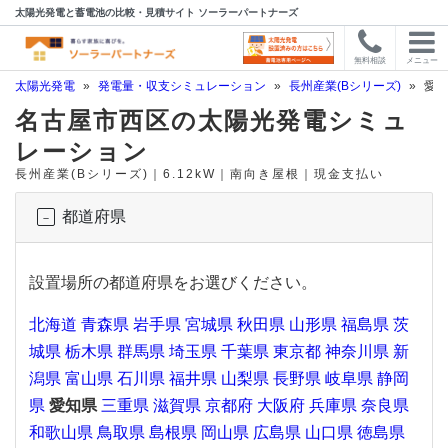
太陽光発電と蓄電池の比較・見積サイト ソーラーパートナーズ
無料相談
メニュー
太陽光発電
»
発電量・収支シミュレーション
»
長州産業(Bシリーズ)
»
愛知
名古屋市西区の太陽光発電シミュ
レーション
長州産業(Bシリーズ)｜6.12kW｜南向き屋根｜現金支払い
都道府県
設置場所の都道府県をお選びください。
北海道
青森県
岩手県
宮城県
秋田県
山形県
福島県
茨
城県
栃木県
群馬県
埼玉県
千葉県
東京都
神奈川県
新
潟県
富山県
石川県
福井県
山梨県
長野県
岐阜県
静岡
県
愛知県
三重県
滋賀県
京都府
大阪府
兵庫県
奈良県
和歌山県
鳥取県
島根県
岡山県
広島県
山口県
徳島県