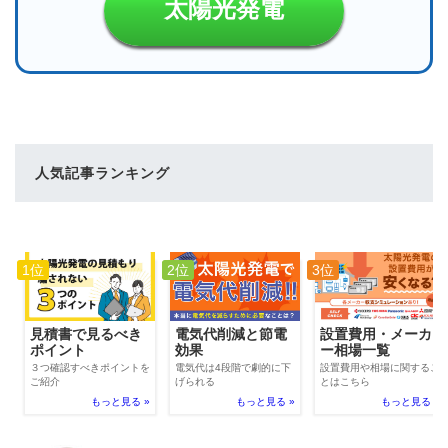
太陽光発電
人気記事ランキング
1位
2位
3位
電気代削減と節電
見積書で見るべき
設置費用・メーカ
効果
ポイント
ー相場一覧
電気代は4段階で劇的に下
３つ確認すべきポイントを
設置費用や相場に関するこ
げられる
ご紹介
とはこちら
もっと見る »
もっと見る »
もっと見る »