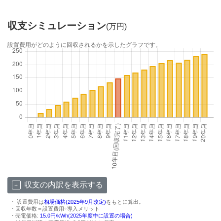
収支シミュレーション
(万円)
設置費用がどのように回収されるかを示したグラフです。
収支の内訳を表示する
・ 設置費用は
相場価格(2025年9月改定)
をもとに算出。
・回収年数＝設置費用÷導入メリット
・売電価格:
15.0円/kWh(2025年度中に設置の場合)