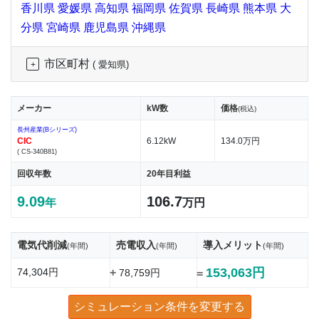
香川県
愛媛県
高知県
福岡県
佐賀県
長崎県
熊本県
大
分県
宮崎県
鹿児島県
沖縄県
市区町村
( 愛知県)
メーカー
kW数
価格
(税込)
長州産業(Bシリーズ)
CIC
6.12kW
134.0万円
( CS-340B81)
回収年数
20年目利益
9.09
106.7
年
万円
電気代削減
売電収入
導入メリット
(年間)
(年間)
(年間)
153,063円
74,304円
+
78,759円
=
シミュレーション条件を変更する