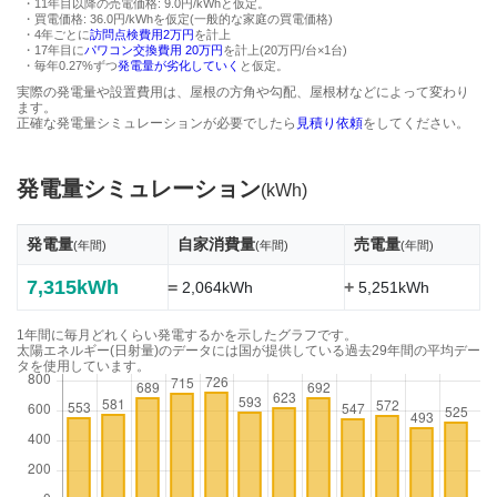
・11年目以降の売電価格: 9.0円/kWhと仮定。
・買電価格: 36.0円/kWhを仮定(一般的な家庭の買電価格)
・4年ごとに
訪問点検費用2万円
を計上
・17年目に
パワコン交換費用 20万円
を計上(20万円/台×1台)
・毎年0.27%ずつ
発電量が劣化していく
と仮定。
実際の発電量や設置費用は、屋根の方角や勾配、屋根材などによって変わり
ます。
正確な発電量シミュレーションが必要でしたら
見積り依頼
をしてください。
発電量シミュレーション
(kWh)
発電量
自家消費量
売電量
(年間)
(年間)
(年間)
7,315kWh
=
+
2,064kWh
5,251kWh
1年間に毎月どれくらい発電するかを示したグラフです。
太陽エネルギー(日射量)のデータには国が提供している過去29年間の平均デー
タを使用しています。