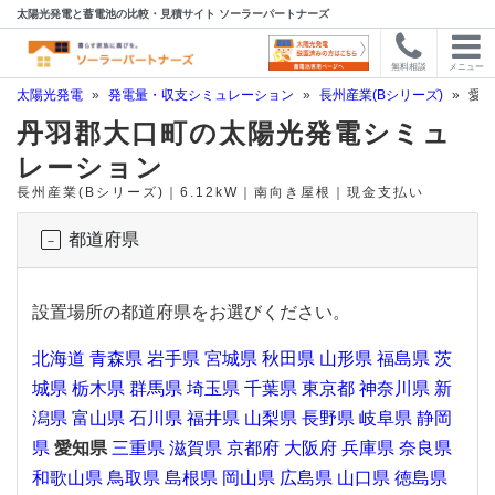
太陽光発電と蓄電池の比較・見積サイト ソーラーパートナーズ
無料相談
メニュー
太陽光発電
»
発電量・収支シミュレーション
»
長州産業(Bシリーズ)
»
愛知
丹羽郡大口町の太陽光発電シミュ
レーション
長州産業(Bシリーズ)｜6.12kW｜南向き屋根｜現金支払い
都道府県
設置場所の都道府県をお選びください。
北海道
青森県
岩手県
宮城県
秋田県
山形県
福島県
茨
城県
栃木県
群馬県
埼玉県
千葉県
東京都
神奈川県
新
潟県
富山県
石川県
福井県
山梨県
長野県
岐阜県
静岡
県
愛知県
三重県
滋賀県
京都府
大阪府
兵庫県
奈良県
和歌山県
鳥取県
島根県
岡山県
広島県
山口県
徳島県