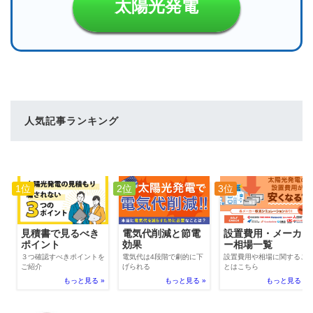
太陽光発電
人気記事ランキング
1位
2位
3位
電気代削減と節電
見積書で見るべき
設置費用・メーカ
効果
ポイント
ー相場一覧
電気代は4段階で劇的に下
３つ確認すべきポイントを
設置費用や相場に関するこ
げられる
ご紹介
とはこちら
もっと見る »
もっと見る »
もっと見る »