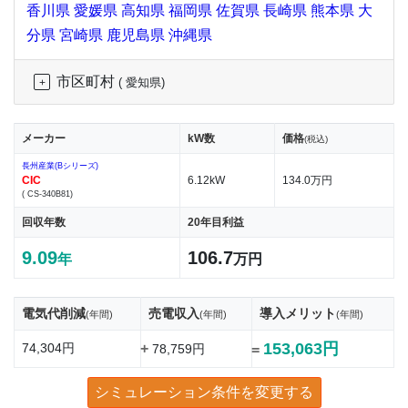
香川県
愛媛県
高知県
福岡県
佐賀県
長崎県
熊本県
大
分県
宮崎県
鹿児島県
沖縄県
市区町村
( 愛知県)
メーカー
kW数
価格
(税込)
長州産業(Bシリーズ)
CIC
6.12kW
134.0万円
( CS-340B81)
回収年数
20年目利益
9.09
106.7
年
万円
電気代削減
売電収入
導入メリット
(年間)
(年間)
(年間)
153,063円
74,304円
+
78,759円
=
シミュレーション条件を変更する