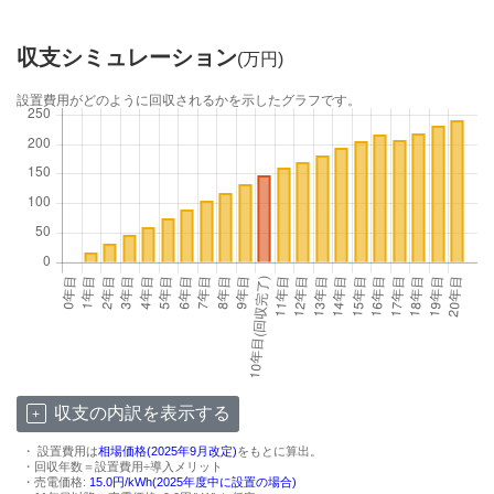
収支シミュレーション
(万円)
設置費用がどのように回収されるかを示したグラフです。
収支の内訳を表示する
・ 設置費用は
相場価格(2025年9月改定)
をもとに算出。
・回収年数＝設置費用÷導入メリット
・売電価格:
15.0円/kWh(2025年度中に設置の場合)