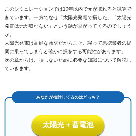
3
このシミュレーションでは10年以内で元が取れると試算で
太陽
きています。一方でなぜ「太陽光発電で損した」「太陽光
光発
電の
発電は元が取れない」という話が挙がってくるのでしょう
費用
か。
対効
果
太陽光発電は高額な商材だからこそ、誤って悪徳業者の提
案に乗ってしまうと確かに損をする可能性があります。
3.1
次の章からは、損しないために必要な知識について解説し
太陽
光発
ていきます。
電の
費用
対効
果の
考え
方
4
太陽
光発
太陽光＋蓄電池
電の
費用