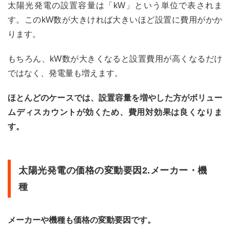
太陽光発電の設置容量は「kW」という単位で表されま
対効
果に
す。このkW数が大きければ大きいほど設置に費用がかか
つい
ります。
てよ
くあ
る質
もちろん、kW数が大きくなると設置費用が高くなるだけ
問
ではなく、発電量も増えます。
9
よく
ほとんどのケースでは、設置容量を増やした方がボリュー
ある
ムディスカウントが効くため、費用対効果は良くなりま
質問
す。
9.1
太陽
光発
電は
太陽光発電の価格の変動要因2.メーカー・機
元が
種
取れ
る？
10
メーカーや機種も価格の変動要因です。
太陽