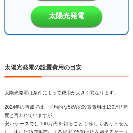
対効
果は
太陽光発電
10年
で考
える
こと
が多
い
5
太陽
光発
太陽光発電の設置費用の目安
電の
回収
年数
も10
太陽光発電は条件によって費用が大きく異なります。
年程
度に
なる
2024年の時点では、平均的な5kWの設置費用は130万円程
こと
度と言われていますが、
が多
い
安いケースでは100万円を切ることも珍しくありません
6
し、中には訪問販売による提案で500万円を超えるケース