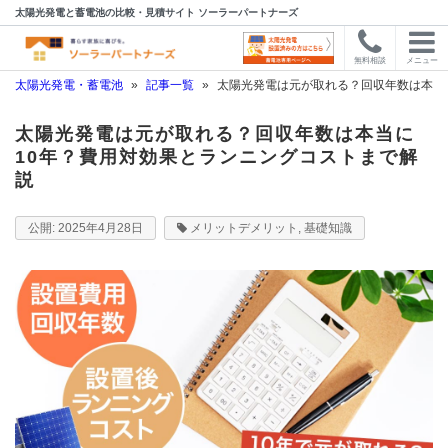
太陽光発電と蓄電池の比較・見積サイト ソーラーパートナーズ
無料相談
メニュー
太陽光発電・蓄電池
»
記事一覧
»
太陽光発電は元が取れる？回収年数は本当
太陽光発電は元が取れる？回収年数は本当に
10年？費用対効果とランニングコストまで解
説
2025年4月28日
メリットデメリット
,
基礎知識