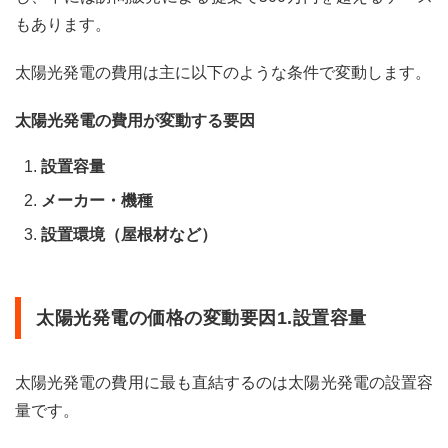
太陽
もあります。
光発
電の
10年
太陽光発電の費用は主に以下のような条件で変動します。
目以
降の
太陽光発電の費用が変動する要因
費用
対効
設置容量
果
7
メーカー・機種
太陽
設置環境（屋根材など）
光発
電の
ラン
ニン
グコ
太陽光発電の価格の変動要因1.設置容量
スト
8
太陽光発電の費用に最も直結するのは太陽光発電の設置容
太陽
光発
量です。
電の
費用