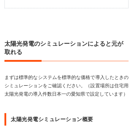
1
太陽
光発
電の
シミ
ュレ
ーシ
太陽光発電のシミュレーションによると元が
ョン
によ
取れる
ると
元が
取れ
る
まずは標準的なシステムを標準的な価格で導入したときの
1.1
シミュレーションをご確認ください。（設置場所は住宅用
収支
太陽光発電の導入件数日本一の愛知県で設定しています）
シミ
ュレ
ーシ
ョン
太陽光発電シミュレーション概要
(万
円)