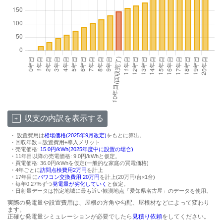
価格
の変
動要
因2.
メー
カ
ー・
機種
2.3
太陽
光発
収支の内訳を表示する
電の
価格
・ 設置費用は
相場価格(2025年9月改定)
をもとに算出。
の変
・回収年数＝設置費用÷導入メリット
動要
・売電価格:
15.0円/kWh(2025年度中に設置の場合)
・11年目以降の売電価格: 9.0円/kWhと仮定。
因3.
・買電価格: 36.0円/kWhを仮定(一般的な家庭の買電価格)
設置
・4年ごとに
訪問点検費用2万円
を計上
環境
・17年目に
パワコン交換費用 20万円
を計上(20万円/台×1台)
・毎年0.27%ずつ
発電量が劣化していく
と仮定。
（屋
・日射量データは指定地域に最も近い観測地点「愛知県名古屋」のデータを使用。
根材
実際の発電量や設置費用は、屋根の方角や勾配、屋根材などによって変わり
な
ます。
ど）
正確な発電量シミュレーションが必要でしたら
見積り依頼
をしてください。