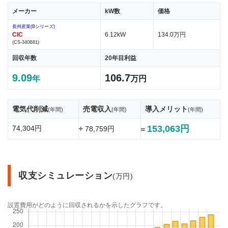
2
メーカー
kW数
価格
太陽
光発
長州産業(Bシリーズ)
電の
CIC
6.12kW
134.0万円
設置
(CS-340B81)
費用
回収年数
20年目利益
の目
安
9.09
106.7
年
万円
2.1
太陽
電気代削減
売電収入
導入メリット
(年間)
(年間)
(年間)
光発
電の
153,063円
74,304円
+
78,759円
=
価格
の変
動要
因1.
設置
収支シミュレーション
(万円)
容量
2.2
設置費用がどのように回収されるかを示したグラフです。
太陽
光発
電の