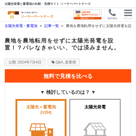
太陽光発電と蓄電池の比較・見積サイト ソーラーパートナーズ
無料相談
メニュー
太陽光発電・蓄電池
»
記事一覧
»
農地を農地転用をせずに太陽光発電を設置
農地を農地転用をせずに太陽光発電を設
置！？バレなきゃいい、では済みません。
2024年7月4日
Q&A
,
産業用
無料で見積を比べる
▼ 検討しているのは？ ▼
太陽光＋蓄電池
太陽光発電
■■■■
(V2H)
■■■