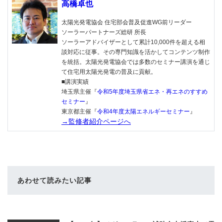
高橋卓也
太陽光発電協会 住宅部会普及促進WG前リーダー
ソーラーパートナーズ総研 所長
ソーラーアドバイザーとして累計10,000件を超える相
談対応に従事。その専門知識を活かしてコンテンツ制作
を統括。太陽光発電協会では多数のセミナー講演を通じ
て住宅用太陽光発電の普及に貢献。
■講演実績
埼玉県主催『
令和5年度埼玉県省エネ・再エネのすすめ
セミナー
』
東京都主催『
令和4年度太陽エネルギーセミナー
』
→監修者紹介ページへ
あわせて読みたい記事