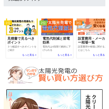
1位
2位
3位
電気代削減と節電
見積書で見るべき
設置費用・メーカ
効果
ポイント
ー相場一覧
電気代は4段階で劇的に下
３つ確認すべきポイントを
設置費用や相場に関するこ
げられる
ご紹介
とはこちら
もっと見る »
もっと見る »
もっと見る »