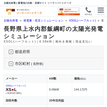
太陽光発電と蓄電池の比較・見積サイト ソーラーパートナーズ
無料相談
メニュー
太陽光発電
»
発電量・収支シミュレーション
»
XSOL(ハーフカット)
»
長野
長野県上水内郡飯綱町の太陽光発電
シミュレーション
XSOL(ハーフカット)｜6.08kW｜南向き屋根｜現金支払い
都道府県
市区町村
( 長野県)
メーカー
kW数
価格
(税込)
XSOL(ハーフカット)
XS
●
L
6.08kW
144.1万円
( XLM120-380L)
回収年数
20年目利益