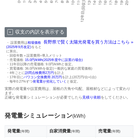
収支の内訳を表示する
長野県で賢く太陽光発電を買う方法はこちら »
・ 設置費用は
相場価格
(2025年9月改定)
をもと
に算出。
・回収年数＝設置費用÷導入メリット
・売電価格:
15.0円/kWh(2025年度中に設置の場合)
・11年目以降の売電価格: 9.0円/kWhと仮定。
・買電価格: 36.0円/kWhを仮定(一般的な家庭の買電価格)
・4年ごとに
訪問点検費用2万円
を計上
・17年目に
パワコン交換費用 20万円
を計上(20万円/台×1台)
・毎年0.27%ずつ
発電量が劣化していく
と仮定。
実際の発電量や設置費用は、屋根の方角や勾配、屋根材などによって変わり
ます。
正確な発電量シミュレーションが必要でしたら
見積り依頼
をしてください。
発電量シミュレーション
(kWh)
発電量
自家消費量
売電量
(年間)
(年間)
(年間)