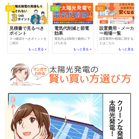
1位
2位
3位
電気代削減と節電
見積書で見るべき
設置費用・メーカ
効果
ポイント
ー相場一覧
電気代は4段階で劇的に下
３つ確認すべきポイントを
設置費用や相場に関するこ
げられる
ご紹介
とはこちら
もっと見る »
もっと見る »
もっと見る »