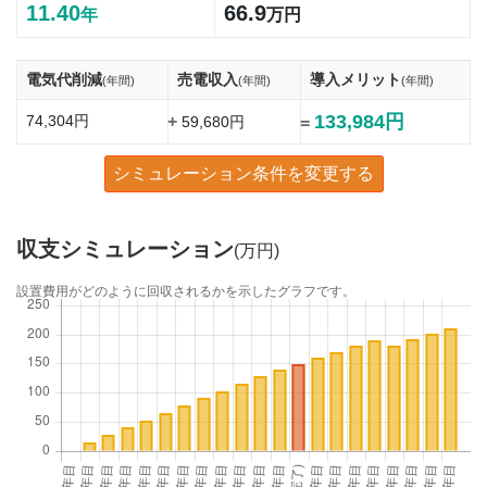
11.40
66.9
年
万円
電気代削減
売電収入
導入メリット
(年間)
(年間)
(年間)
133,984円
74,304円
+
59,680円
=
シミュレーション条件を変更する
収支シミュレーション
(万円)
設置費用がどのように回収されるかを示したグラフです。