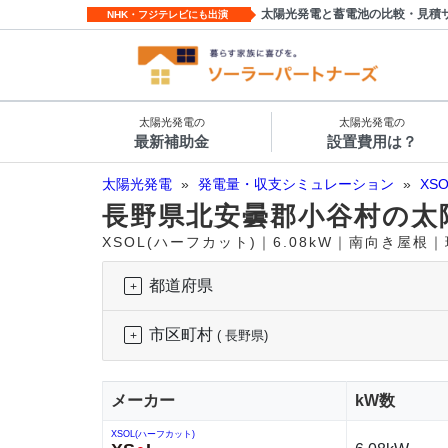
太陽光発電と蓄電池の比較・見積
NHK・フジテレビにも出演
太陽光発電の
太陽光発電の
最新補助金
設置費用は？
太陽光発電
»
発電量・収支シミュレーション
»
XS
長野県北安曇郡小谷村の太
XSOL(ハーフカット)｜6.08kW｜南向き屋根
都道府県
市区町村
( 長野県)
メーカー
kW数
XSOL(ハーフカット)