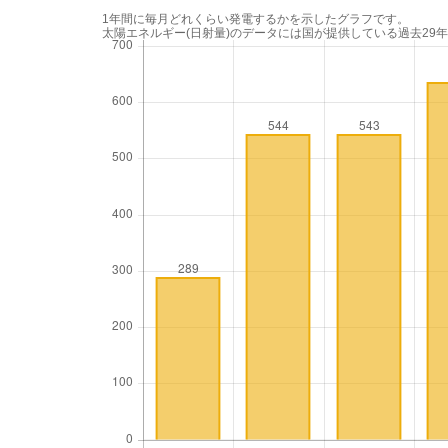
1年間に毎月どれくらい発電するかを示したグラフです。
太陽エネルギー(日射量)のデータには国が提供している過去29