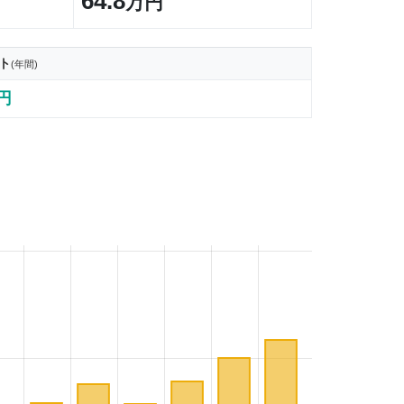
64.8
万円
ト
(年間)
3円