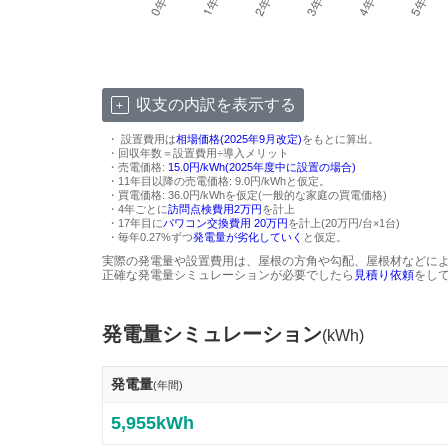
収支の内訳を表示する
・ 設置費用は
相場価格(2025年9月改定)
をもとに算出。
・回収年数＝設置費用÷導入メリット
・売電価格:
15.0円/kWh(2025年度中に設置の場合)
・11年目以降の売電価格: 9.0円/kWhと仮定。
・買電価格: 36.0円/kWhを仮定(一般的な家庭の買電価格)
・4年ごとに
訪問点検費用2万円
を計上
・17年目に
パワコン交換費用 20万円
を計上(20万円/台×1台)
・毎年0.27%ずつ
発電量が劣化していく
と仮定。
実際の発電量や設置費用は、屋根の方角や勾配、屋根材などに
正確な発電量シミュレーションが必要でしたら
見積り依頼
をし
発電量シミュレーション
(kWh)
発電量
(年間)
5,955kWh