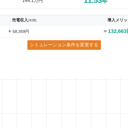
11.53
年
144.1万円
売電収入
導入メリッ
(年間)
+
=
132,66
58,359円
シミュレーション条件を変更する