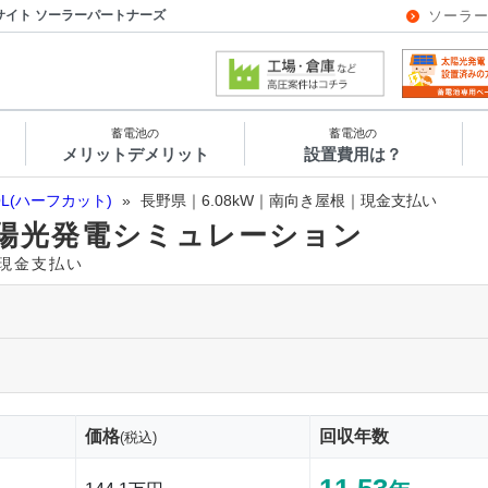
サイト ソーラーパートナーズ
ソーラ
蓄電池の
蓄電池の
メリットデメリット
設置費用は？
OL(ハーフカット)
»
長野県｜6.08kW｜南向き屋根｜現金支払い
陽光発電シミュレーション
｜現金支払い
価格
回収年数
(税込)