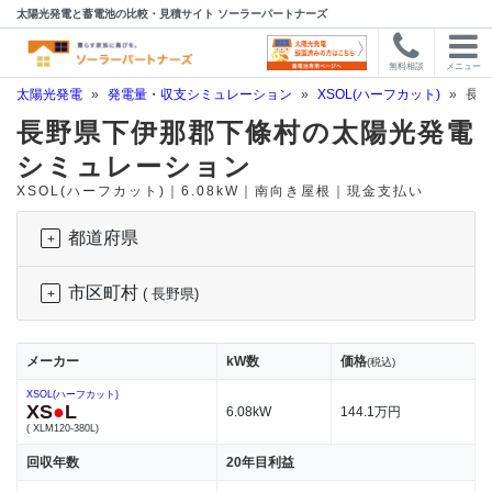
太陽光発電と蓄電池の比較・見積サイト ソーラーパートナーズ
無料相談
メニュー
太陽光発電
»
発電量・収支シミュレーション
»
XSOL(ハーフカット)
»
長野
長野県下伊那郡下條村の太陽光発電
シミュレーション
XSOL(ハーフカット)｜6.08kW｜南向き屋根｜現金支払い
都道府県
市区町村
( 長野県)
メーカー
kW数
価格
(税込)
XSOL(ハーフカット)
XS
●
L
6.08kW
144.1万円
( XLM120-380L)
回収年数
20年目利益