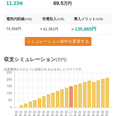
11.23
69.5
年
万円
電気代削減
売電収入
導入メリット
(年間)
(年間)
(年間)
135,665円
74,304円
+
61,361円
=
シミュレーション条件を変更する
収支シミュレーション
(万円)
設置費用がどのように回収されるかを示したグラフです。