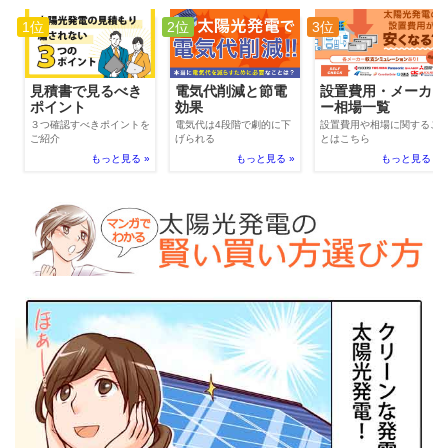
1位
2位
3位
電気代削減と節電
見積書で見るべき
設置費用・メーカ
効果
ポイント
ー相場一覧
電気代は4段階で劇的に下
３つ確認すべきポイントを
設置費用や相場に関するこ
げられる
ご紹介
とはこちら
もっと見る »
もっと見る »
もっと見る »