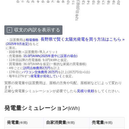
収支の内訳を表示する
長野県で賢く太陽光発電を買う方法はこちら »
・ 設置費用は
相場価格
(2025年9月改定)
をもと
に算出。
・回収年数＝設置費用÷導入メリット
・売電価格:
15.0円/kWh(2025年度中に設置の場合)
・11年目以降の売電価格: 9.0円/kWhと仮定。
・買電価格: 36.0円/kWhを仮定(一般的な家庭の買電価格)
・4年ごとに
訪問点検費用2万円
を計上
・17年目に
パワコン交換費用 20万円
を計上(20万円/台×1台)
・毎年0.27%ずつ
発電量が劣化していく
と仮定。
実際の発電量や設置費用は、屋根の方角や勾配、屋根材などによって変わり
ます。
正確な発電量シミュレーションが必要でしたら
見積り依頼
をしてください。
発電量シミュレーション
(kWh)
発電量
自家消費量
売電量
(年間)
(年間)
(年間)