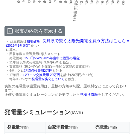
収支の内訳を表示する
長野県で賢く太陽光発電を買う方法はこちら »
・ 設置費用は
相場価格
(2025年9月改定)
をもと
に算出。
・回収年数＝設置費用÷導入メリット
・売電価格:
15.0円/kWh(2025年度中に設置の場合)
・11年目以降の売電価格: 9.0円/kWhと仮定。
・買電価格: 36.0円/kWhを仮定(一般的な家庭の買電価格)
・4年ごとに
訪問点検費用2万円
を計上
・17年目に
パワコン交換費用 20万円
を計上(20万円/台×1台)
・毎年0.27%ずつ
発電量が劣化していく
と仮定。
実際の発電量や設置費用は、屋根の方角や勾配、屋根材などによって変わり
ます。
正確な発電量シミュレーションが必要でしたら
見積り依頼
をしてください。
発電量シミュレーション
(kWh)
発電量
自家消費量
売電量
(年間)
(年間)
(年間)