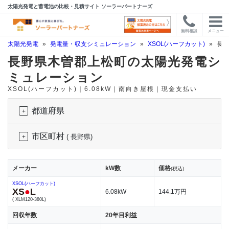
太陽光発電と蓄電池の比較・見積サイト ソーラーパートナーズ
無料相談
メニュー
太陽光発電
»
発電量・収支シミュレーション
»
XSOL(ハーフカット)
»
長野
長野県木曽郡上松町の太陽光発電シ
ミュレーション
XSOL(ハーフカット)｜6.08kW｜南向き屋根｜現金支払い
都道府県
市区町村
( 長野県)
メーカー
kW数
価格
(税込)
XSOL(ハーフカット)
XS
●
L
6.08kW
144.1万円
( XLM120-380L)
回収年数
20年目利益