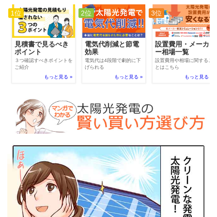
1位
2位
3位
電気代削減と節電
見積書で見るべき
設置費用・メーカ
効果
ポイント
ー相場一覧
電気代は4段階で劇的に下
３つ確認すべきポイントを
設置費用や相場に関するこ
げられる
ご紹介
とはこちら
もっと見る »
もっと見る »
もっと見る »