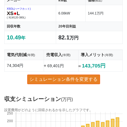
メーカー
kW数
価格
(税込)
XSOL(ハーフカット)
XS
●
L
6.08kW
144.1万円
( XLM120-380L)
回収年数
20年目利益
10.49
82.1
年
万円
電気代削減
売電収入
導入メリット
(年間)
(年間)
(年間)
143,705円
74,304円
+
69,401円
=
シミュレーション条件を変更する
収支シミュレーション
(万円)
設置費用がどのように回収されるかを示したグラフです。