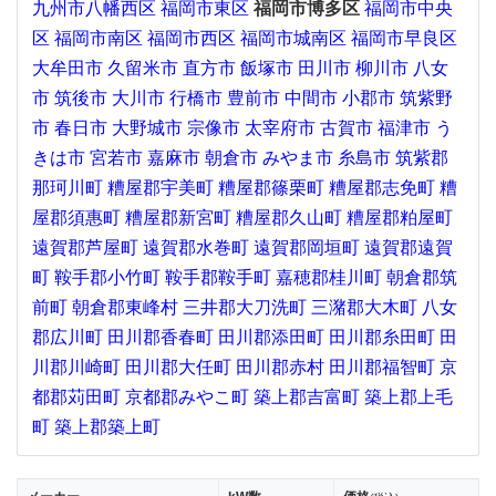
九州市八幡西区
福岡市東区
福岡市博多区
福岡市中央
区
福岡市南区
福岡市西区
福岡市城南区
福岡市早良区
大牟田市
久留米市
直方市
飯塚市
田川市
柳川市
八女
市
筑後市
大川市
行橋市
豊前市
中間市
小郡市
筑紫野
市
春日市
大野城市
宗像市
太宰府市
古賀市
福津市
う
きは市
宮若市
嘉麻市
朝倉市
みやま市
糸島市
筑紫郡
那珂川町
糟屋郡宇美町
糟屋郡篠栗町
糟屋郡志免町
糟
屋郡須惠町
糟屋郡新宮町
糟屋郡久山町
糟屋郡粕屋町
遠賀郡芦屋町
遠賀郡水巻町
遠賀郡岡垣町
遠賀郡遠賀
町
鞍手郡小竹町
鞍手郡鞍手町
嘉穂郡桂川町
朝倉郡筑
前町
朝倉郡東峰村
三井郡大刀洗町
三潴郡大木町
八女
郡広川町
田川郡香春町
田川郡添田町
田川郡糸田町
田
川郡川崎町
田川郡大任町
田川郡赤村
田川郡福智町
京
都郡苅田町
京都郡みやこ町
築上郡吉富町
築上郡上毛
町
築上郡築上町