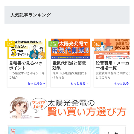
人気記事ランキング
1位
2位
3位
電気代削減と節電
見積書で見るべき
設置費用・メーカ
効果
ポイント
ー相場一覧
電気代は4段階で劇的に下
３つ確認すべきポイントを
設置費用や相場に関するこ
げられる
ご紹介
とはこちら
もっと見る »
もっと見る »
もっと見る »