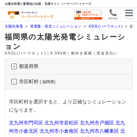
太陽光発電と蓄電池の比較・見積サイト ソーラーパートナーズ
無料相談
メニュー
太陽光発電
»
発電量・収支シミュレーション
»
XSOL(ハーフカット)
»
福岡
福岡県の太陽光発電シミュレーシ
ョン
XSOL(ハーフカット)｜6.08kW｜南向き屋根｜現金支払い
都道府県
市区町村
( 福岡県)
市区町村を選択すると、より正確なシミュレーション
になります。
北九州市門司区
北九州市若松区
北九州市戸畑区
北九
州市小倉北区
北九州市小倉南区
北九州市八幡東区
北