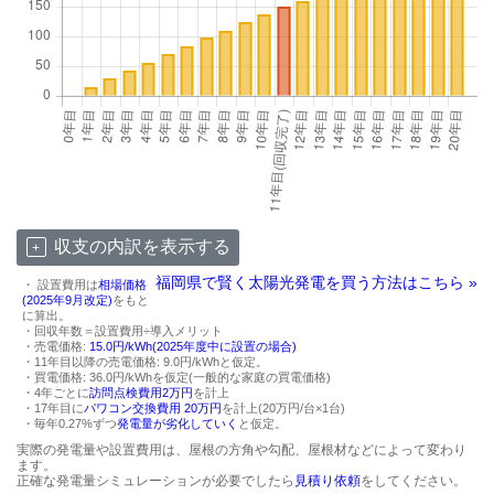
収支の内訳を表示する
福岡県で賢く太陽光発電を買う方法はこちら »
・ 設置費用は
相場価格
(2025年9月改定)
をもと
に算出。
・回収年数＝設置費用÷導入メリット
・売電価格:
15.0円/kWh(2025年度中に設置の場合)
・11年目以降の売電価格: 9.0円/kWhと仮定。
・買電価格: 36.0円/kWhを仮定(一般的な家庭の買電価格)
・4年ごとに
訪問点検費用2万円
を計上
・17年目に
パワコン交換費用 20万円
を計上(20万円/台×1台)
・毎年0.27%ずつ
発電量が劣化していく
と仮定。
実際の発電量や設置費用は、屋根の方角や勾配、屋根材などによって変わり
ます。
正確な発電量シミュレーションが必要でしたら
見積り依頼
をしてください。