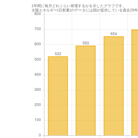
1年間に毎月どれくらい発電するかを示したグラフです。
太陽エネルギー(日射量)のデータには国が提供している過去29