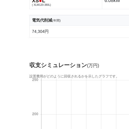
XS
●
L
6.08kW
( XLM120-380L)
電気代削減
(年間)
74,304円
収支シミュレーション
(万円)
設置費用がどのように回収されるかを示したグラフです。