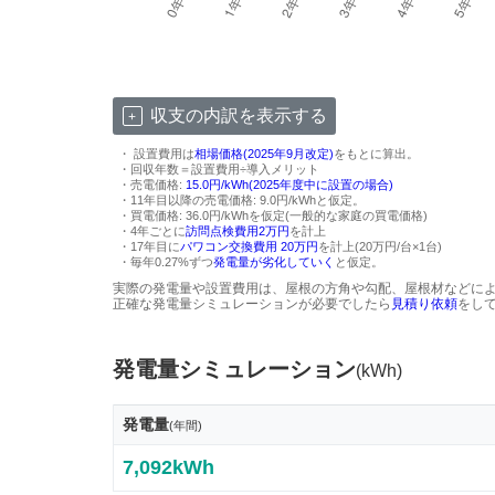
収支の内訳を表示する
・ 設置費用は
相場価格(2025年9月改定)
をもとに算出。
・回収年数＝設置費用÷導入メリット
・売電価格:
15.0円/kWh(2025年度中に設置の場合)
・11年目以降の売電価格: 9.0円/kWhと仮定。
・買電価格: 36.0円/kWhを仮定(一般的な家庭の買電価格)
・4年ごとに
訪問点検費用2万円
を計上
・17年目に
パワコン交換費用 20万円
を計上(20万円/台×1台)
・毎年0.27%ずつ
発電量が劣化していく
と仮定。
実際の発電量や設置費用は、屋根の方角や勾配、屋根材などに
正確な発電量シミュレーションが必要でしたら
見積り依頼
をし
発電量シミュレーション
(kWh)
発電量
(年間)
7,092kWh