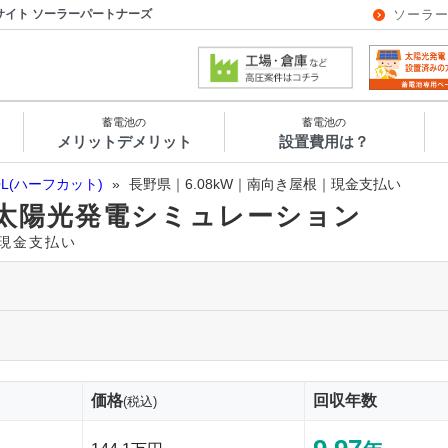
サイト ソーラーパートナーズ
ソーラ
蓄電池の
蓄電池の
メリットデメリット
設置費用は？
OL(ハーフカット)
»
長野県｜6.08kW｜南向き屋根｜現金支払い
太陽光発電シミュレーション
｜現金支払い
価格
回収年数
(税込)