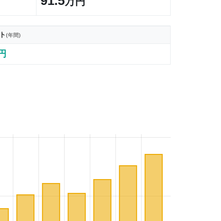
91.5
万円
ト
(年間)
7円