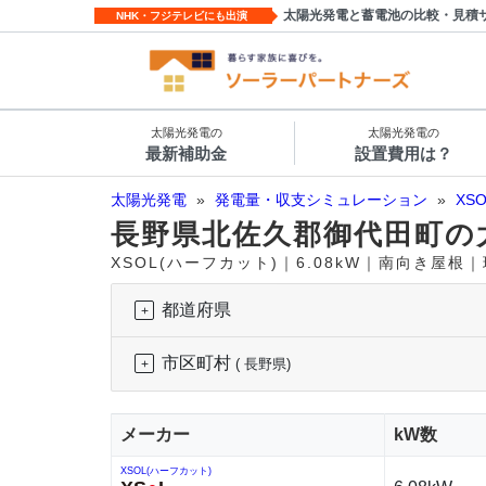
太陽光発電と蓄電池の比較・見積
NHK・フジテレビにも出演
太陽光発電の
太陽光発電の
最新補助金
設置費用は？
太陽光発電
»
発電量・収支シミュレーション
»
XS
長野県北佐久郡御代田町の
XSOL(ハーフカット)｜6.08kW｜南向き屋根
都道府県
市区町村
( 長野県)
メーカー
kW数
XSOL(ハーフカット)