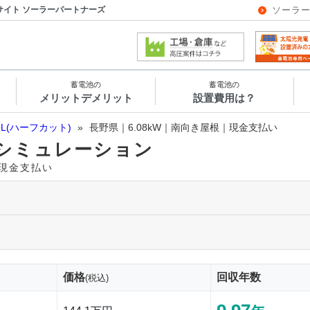
サイト ソーラーパートナーズ
ソーラ
蓄電池の
蓄電池の
メリットデメリット
設置費用は？
OL(ハーフカット)
»
長野県｜6.08kW｜南向き屋根｜現金支払い
シミュレーション
｜現金支払い
価格
回収年数
(税込)