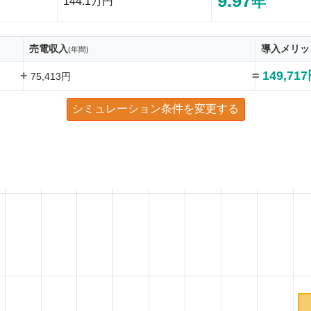
9.97
年
144.1万円
売電収入
導入メリッ
(年間)
+
=
149,71
75,413円
シミュレーション条件を変更する