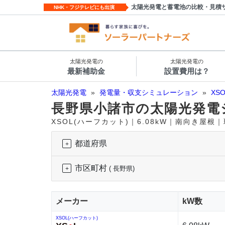
太陽光発電と蓄電池の比較・見積
NHK・フジテレビにも出演
太陽光発電の
太陽光発電の
最新補助金
設置費用は？
太陽光発電
»
発電量・収支シミュレーション
»
XS
長野県小諸市の太陽光発電
XSOL(ハーフカット)｜6.08kW｜南向き屋根
都道府県
市区町村
( 長野県)
メーカー
kW数
XSOL(ハーフカット)