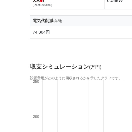
XS
●
L
6.08kW
( XLM120-380L)
電気代削減
(年間)
74,304円
収支シミュレーション
(万円)
設置費用がどのように回収されるかを示したグラフです。