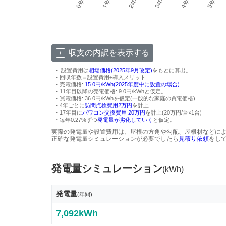
収支の内訳を表示する
・ 設置費用は
相場価格(2025年9月改定)
をもとに算出。
・回収年数＝設置費用÷導入メリット
・売電価格:
15.0円/kWh(2025年度中に設置の場合)
・11年目以降の売電価格: 9.0円/kWhと仮定。
・買電価格: 36.0円/kWhを仮定(一般的な家庭の買電価格)
・4年ごとに
訪問点検費用2万円
を計上
・17年目に
パワコン交換費用 20万円
を計上(20万円/台×1台)
・毎年0.27%ずつ
発電量が劣化していく
と仮定。
実際の発電量や設置費用は、屋根の方角や勾配、屋根材などに
正確な発電量シミュレーションが必要でしたら
見積り依頼
をし
発電量シミュレーション
(kWh)
発電量
(年間)
7,092kWh