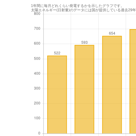
1年間に毎月どれくらい発電するかを示したグラフです。
太陽エネルギー(日射量)のデータには国が提供している過去29