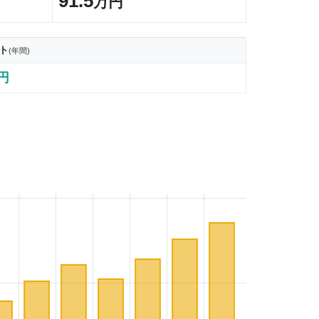
91.5
万円
ト
(年間)
7円