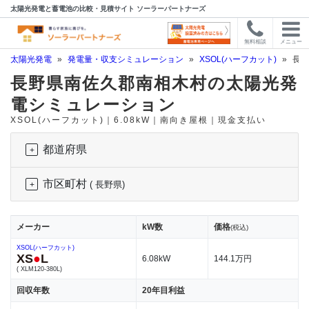
太陽光発電と蓄電池の比較・見積サイト ソーラーパートナーズ
無料相談
メニュー
太陽光発電
»
発電量・収支シミュレーション
»
XSOL(ハーフカット)
»
長野
長野県南佐久郡南相木村の太陽光発
電シミュレーション
XSOL(ハーフカット)｜6.08kW｜南向き屋根｜現金支払い
都道府県
市区町村
( 長野県)
メーカー
kW数
価格
(税込)
XSOL(ハーフカット)
XS
●
L
6.08kW
144.1万円
( XLM120-380L)
回収年数
20年目利益