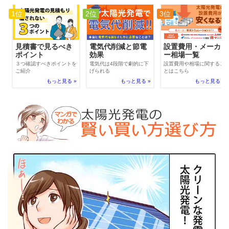
1位
2位
3位
電気代削減と節電
見積書で見るべき
設置費用・メーカ
効果
ポイント
ー相場一覧
電気代は4段階で劇的に下
３つ確認すべきポイントを
設置費用や相場に関するこ
げられる
ご紹介
とはこちら
もっと見る »
もっと見る »
もっと見る »