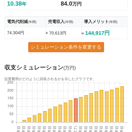
10.38
84.0
年
万円
電気代削減
売電収入
導入メリット
(年間)
(年間)
(年間)
144,917円
74,304円
+
70,613円
=
シミュレーション条件を変更する
収支シミュレーション
(万円)
設置費用がどのように回収されるかを示したグラフです。