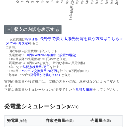
収支の内訳を表示する
長野県で賢く太陽光発電を買う方法はこちら »
・ 設置費用は
相場価格
(2025年9月改定)
をもと
に算出。
・回収年数＝設置費用÷導入メリット
・売電価格:
15.0円/kWh(2025年度中に設置の場合)
・11年目以降の売電価格: 9.0円/kWhと仮定。
・買電価格: 36.0円/kWhを仮定(一般的な家庭の買電価格)
・4年ごとに
訪問点検費用2万円
を計上
・17年目に
パワコン交換費用 20万円
を計上(20万円/台×1台)
・毎年0.27%ずつ
発電量が劣化していく
と仮定。
実際の発電量や設置費用は、屋根の方角や勾配、屋根材などによって変わり
ます。
正確な発電量シミュレーションが必要でしたら
見積り依頼
をしてください。
発電量シミュレーション
(kWh)
発電量
自家消費量
売電量
(年間)
(年間)
(年間)