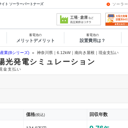
サイト ソーラーパートナーズ
ソーラ
蓄電池の
蓄電池の
メリットデメリット
設置費用は？
産業(Bシリーズ)
»
神奈川県｜6.12kW｜南向き屋根｜現金支払い
陽光発電シミュレーション
｜現金支払い
価格
回収年数
(税込)