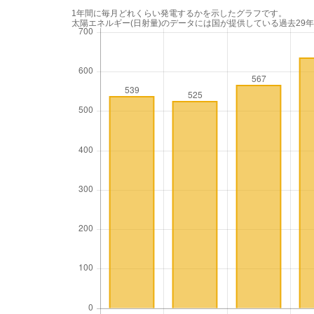
1年間に毎月どれくらい発電するかを示したグラフです。
太陽エネルギー(日射量)のデータには国が提供している過去29