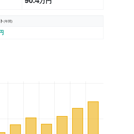
90.4
万円
ト
(年間)
9円