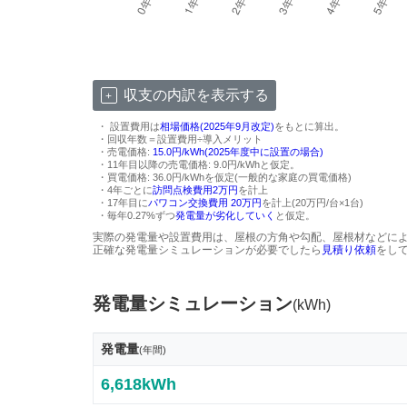
収支の内訳を表示する
・ 設置費用は
相場価格(2025年9月改定)
をもとに算出。
・回収年数＝設置費用÷導入メリット
・売電価格:
15.0円/kWh(2025年度中に設置の場合)
・11年目以降の売電価格: 9.0円/kWhと仮定。
・買電価格: 36.0円/kWhを仮定(一般的な家庭の買電価格)
・4年ごとに
訪問点検費用2万円
を計上
・17年目に
パワコン交換費用 20万円
を計上(20万円/台×1台)
・毎年0.27%ずつ
発電量が劣化していく
と仮定。
実際の発電量や設置費用は、屋根の方角や勾配、屋根材などに
正確な発電量シミュレーションが必要でしたら
見積り依頼
をし
発電量シミュレーション
(kWh)
発電量
(年間)
6,618kWh