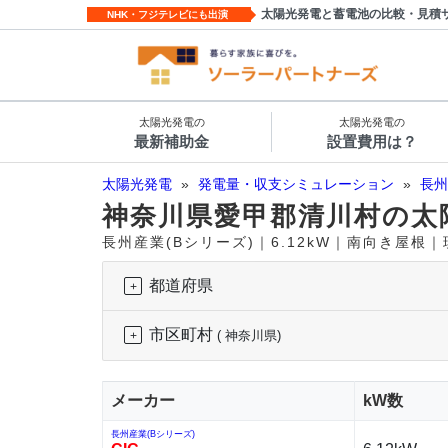
太陽光発電と蓄電池の比較・見積
NHK・フジテレビにも出演
太陽光発電の
太陽光発電の
最新補助金
設置費用は？
太陽光発電
»
発電量・収支シミュレーション
»
長州
神奈川県愛甲郡清川村の太
長州産業(Bシリーズ)｜6.12kW｜南向き屋根
都道府県
市区町村
( 神奈川県)
メーカー
kW数
長州産業(Bシリーズ)