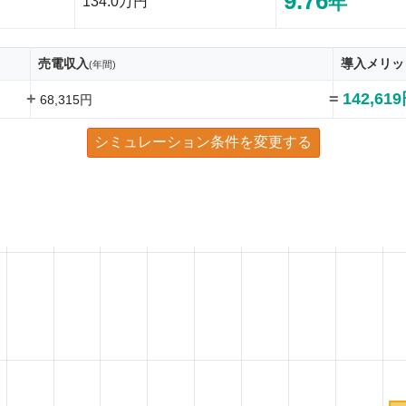
9.76
年
134.0万円
売電収入
導入メリッ
(年間)
+
=
142,61
68,315円
シミュレーション条件を変更する