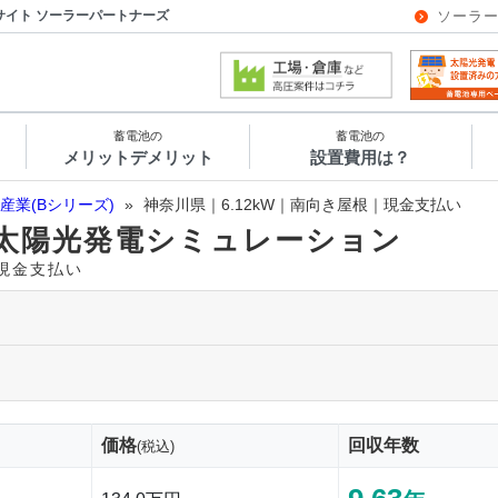
サイト ソーラーパートナーズ
ソーラ
蓄電池の
蓄電池の
メリットデメリット
設置費用は？
産業(Bシリーズ)
»
神奈川県｜6.12kW｜南向き屋根｜現金支払い
太陽光発電シミュレーション
｜現金支払い
価格
回収年数
(税込)