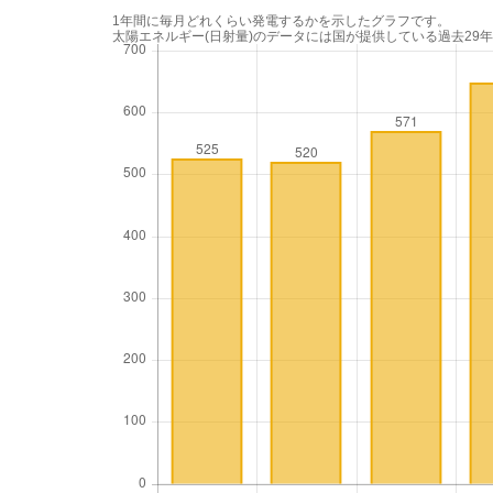
1年間に毎月どれくらい発電するかを示したグラフです。
太陽エネルギー(日射量)のデータには国が提供している過去29