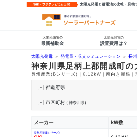
太陽光発電と蓄電池の比較・見積
NHK・フジテレビにも出演
太陽光発電の
太陽光発電の
最新補助金
設置費用は？
太陽光発電
»
発電量・収支シミュレーション
»
長州
神奈川県足柄上郡開成町の
長州産業(Bシリーズ)｜6.12kW｜南向き屋根
都道府県
市区町村
( 神奈川県)
メーカー
kW数
長州産業(Bシリーズ)