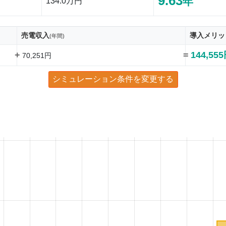
9.63
年
134.0万円
売電収入
導入メリッ
(年間)
+
=
144,55
70,251円
シミュレーション条件を変更する