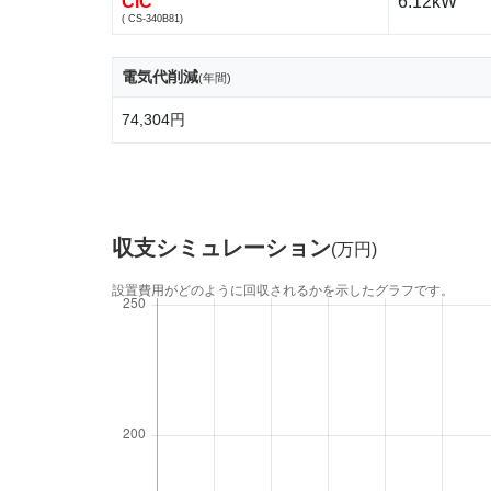
CIC
6.12kW
( CS-340B81)
電気代削減
(年間)
74,304円
収支シミュレーション
(万円)
設置費用がどのように回収されるかを示したグラフです。