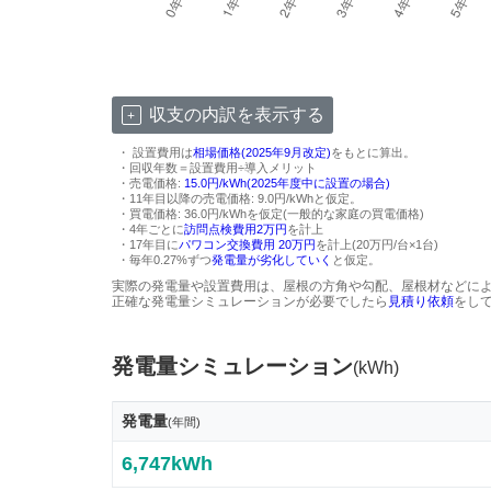
収支の内訳を表示する
・ 設置費用は
相場価格(2025年9月改定)
をもとに算出。
・回収年数＝設置費用÷導入メリット
・売電価格:
15.0円/kWh(2025年度中に設置の場合)
・11年目以降の売電価格: 9.0円/kWhと仮定。
・買電価格: 36.0円/kWhを仮定(一般的な家庭の買電価格)
・4年ごとに
訪問点検費用2万円
を計上
・17年目に
パワコン交換費用 20万円
を計上(20万円/台×1台)
・毎年0.27%ずつ
発電量が劣化していく
と仮定。
実際の発電量や設置費用は、屋根の方角や勾配、屋根材などに
正確な発電量シミュレーションが必要でしたら
見積り依頼
をし
発電量シミュレーション
(kWh)
発電量
(年間)
6,747kWh