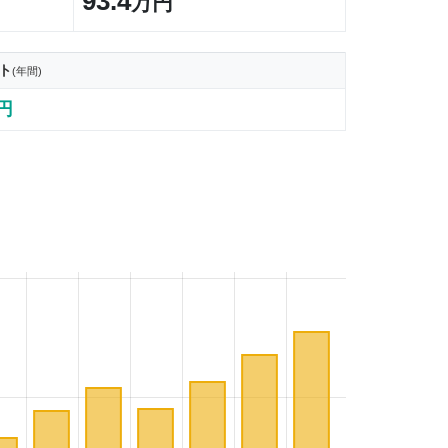
93.4
万円
ト
(年間)
5円