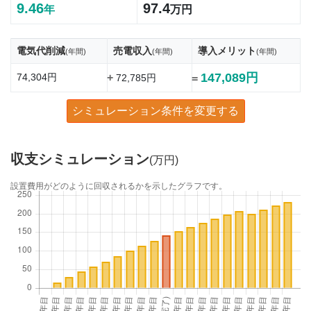
9.46
97.4
年
万円
電気代削減
売電収入
導入メリット
(年間)
(年間)
(年間)
147,089円
74,304円
+
72,785円
=
シミュレーション条件を変更する
収支シミュレーション
(万円)
設置費用がどのように回収されるかを示したグラフです。