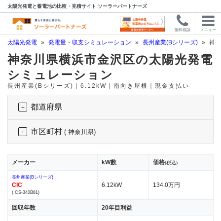
太陽光発電と蓄電池の比較・見積サイト ソーラーパートナーズ
無料相談
メニュー
太陽光発電
»
発電量・収支シミュレーション
»
長州産業(Bシリーズ)
»
神奈
神奈川県横浜市金沢区の太陽光発電
シミュレーション
長州産業(Bシリーズ)｜6.12kW｜南向き屋根｜現金支払い
都道府県
市区町村
( 神奈川県)
メーカー
kW数
価格
(税込)
長州産業(Bシリーズ)
CIC
6.12kW
134.0万円
( CS-340B81)
回収年数
20年目利益