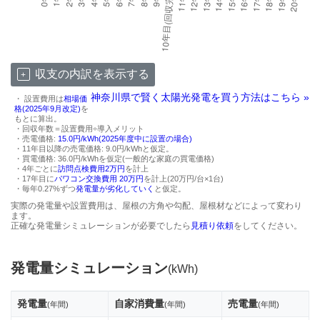
収支の内訳を表示する
神奈川県で賢く太陽光発電を買う方法はこちら »
・ 設置費用は
相場価
格(2025年9月改定)
を
もとに算出。
・回収年数＝設置費用÷導入メリット
・売電価格:
15.0円/kWh(2025年度中に設置の場合)
・11年目以降の売電価格: 9.0円/kWhと仮定。
・買電価格: 36.0円/kWhを仮定(一般的な家庭の買電価格)
・4年ごとに
訪問点検費用2万円
を計上
・17年目に
パワコン交換費用 20万円
を計上(20万円/台×1台)
・毎年0.27%ずつ
発電量が劣化していく
と仮定。
実際の発電量や設置費用は、屋根の方角や勾配、屋根材などによって変わり
ます。
正確な発電量シミュレーションが必要でしたら
見積り依頼
をしてください。
発電量シミュレーション
(kWh)
発電量
自家消費量
売電量
(年間)
(年間)
(年間)