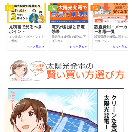
1位
2位
3位
電気代削減と節電
見積書で見るべき
設置費用・メーカ
効果
ポイント
ー相場一覧
電気代は4段階で劇的に下
３つ確認すべきポイントを
設置費用や相場に関するこ
げられる
ご紹介
とはこちら
もっと見る »
もっと見る »
もっと見る »