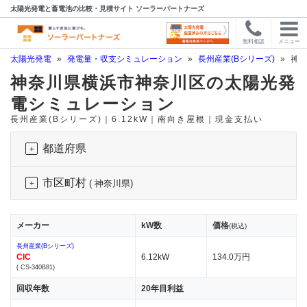
太陽光発電と蓄電池の比較・見積サイト ソーラーパートナーズ
無料相談
メニュー
太陽光発電
»
発電量・収支シミュレーション
»
長州産業(Bシリーズ)
»
神奈
神奈川県横浜市神奈川区の太陽光発
電シミュレーション
長州産業(Bシリーズ)｜6.12kW｜南向き屋根｜現金支払い
都道府県
市区町村
( 神奈川県)
メーカー
kW数
価格
(税込)
長州産業(Bシリーズ)
CIC
6.12kW
134.0万円
( CS-340B81)
回収年数
20年目利益