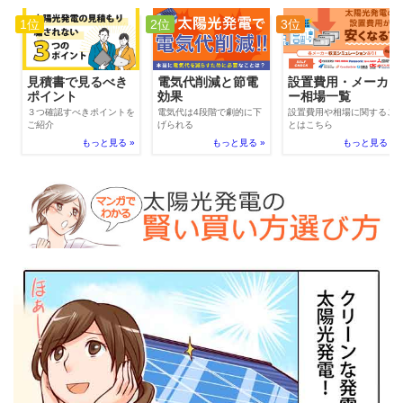
1位
2位
3位
電気代削減と節電
見積書で見るべき
設置費用・メーカ
効果
ポイント
ー相場一覧
電気代は4段階で劇的に下
３つ確認すべきポイントを
設置費用や相場に関するこ
げられる
ご紹介
とはこちら
もっと見る »
もっと見る »
もっと見る »