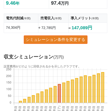
9.46
97.4
年
万円
電気代削減
売電収入
導入メリット
(年間)
(年間)
(年間)
147,089円
74,304円
+
72,785円
=
シミュレーション条件を変更する
収支シミュレーション
(万円)
設置費用がどのように回収されるかを示したグラフです。