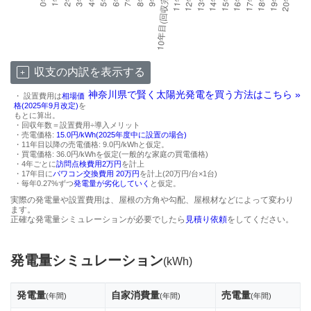
収支の内訳を表示する
神奈川県で賢く太陽光発電を買う方法はこちら »
・ 設置費用は
相場価
格(2025年9月改定)
を
もとに算出。
・回収年数＝設置費用÷導入メリット
・売電価格:
15.0円/kWh(2025年度中に設置の場合)
・11年目以降の売電価格: 9.0円/kWhと仮定。
・買電価格: 36.0円/kWhを仮定(一般的な家庭の買電価格)
・4年ごとに
訪問点検費用2万円
を計上
・17年目に
パワコン交換費用 20万円
を計上(20万円/台×1台)
・毎年0.27%ずつ
発電量が劣化していく
と仮定。
実際の発電量や設置費用は、屋根の方角や勾配、屋根材などによって変わり
ます。
正確な発電量シミュレーションが必要でしたら
見積り依頼
をしてください。
発電量シミュレーション
(kWh)
発電量
自家消費量
売電量
(年間)
(年間)
(年間)