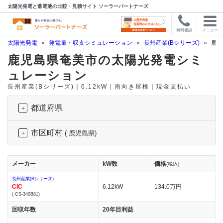
太陽光発電と蓄電池の比較・見積サイト ソーラーパートナーズ
無料相談
メニュー
太陽光発電
»
発電量・収支シミュレーション
»
長州産業(Bシリーズ)
»
鹿児
鹿児島県奄美市の太陽光発電シミ
ュレーション
長州産業(Bシリーズ)｜6.12kW｜南向き屋根｜現金支払い
都道府県
市区町村
( 鹿児島県)
メーカー
kW数
価格
(税込)
長州産業(Bシリーズ)
CIC
6.12kW
134.0万円
( CS-340B81)
回収年数
20年目利益