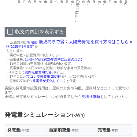
収支の内訳を表示する
鹿児島県で賢く太陽光発電を買う方法はこちら »
・ 設置費用は
相場価
格(2025年9月改定)
を
もとに算出。
・回収年数＝設置費用÷導入メリット
・売電価格:
15.0円/kWh(2025年度中に設置の場合)
・11年目以降の売電価格: 9.0円/kWhと仮定。
・買電価格: 36.0円/kWhを仮定(一般的な家庭の買電価格)
・4年ごとに
訪問点検費用2万円
を計上
・17年目に
パワコン交換費用 20万円
を計上(20万円/台×1台)
・毎年0.27%ずつ
発電量が劣化していく
と仮定。
実際の発電量や設置費用は、屋根の方角や勾配、屋根材などによって変わり
ます。
正確な発電量シミュレーションが必要でしたら
見積り依頼
をしてください。
発電量シミュレーション
(kWh)
発電量
自家消費量
売電量
(年間)
(年間)
(年間)