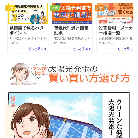
1位
2位
3位
電気代削減と節電
見積書で見るべき
設置費用・メーカ
効果
ポイント
ー相場一覧
電気代は4段階で劇的に下
３つ確認すべきポイントを
設置費用や相場に関するこ
げられる
ご紹介
とはこちら
もっと見る »
もっと見る »
もっと見る »